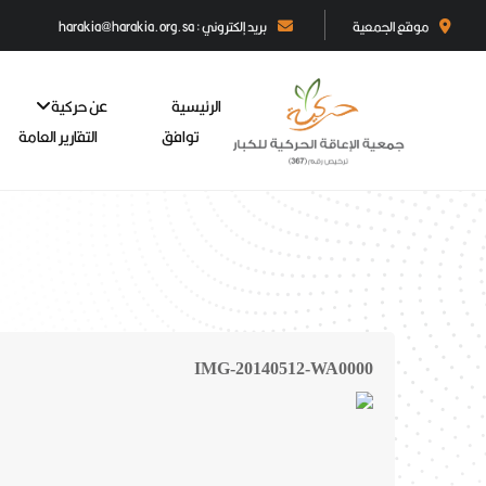
موقع الجمعية
بريد إلكتروني : harakia@harakia.org.sa
الرئيسية
عن حركية
توافق
التقارير العامة
IMG-20140512-WA0000