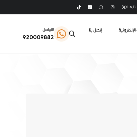
تابعنا :
الإلكترونية
إتصل بنا
للتواصل
920009882