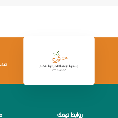
.sa
روابط تهمك
م