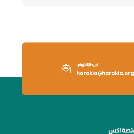
البريد الإلكتروني
harakia@harakia.org
نصة اكس