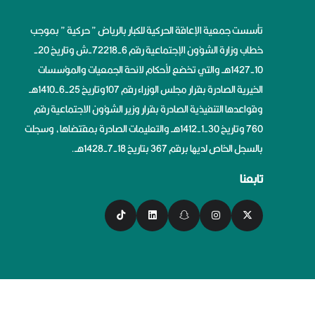
تأسست جمعية الإعاقة الحركية للكبار بالرياض ” حركية ” بموجب
خطاب وزارة الشؤون الإجتماعية رقم 6-72218-ش وتاريخ 20-
10-1427هــ والتي تخضع لأحكام لائحة الجمعيات والمؤسسات
الخيرية الصادرة بقرار مجلس الوزراء رقم 107وتاريخ 25-6-1410هــ
وقواعدها التنفيذية الصادرة بقرار وزير الشؤون الاجتماعية رقم
760 وتاريخ 30-1-1412هــ والتعليمات الصادرة بمقتضاها، وسجلت
بالسجل الخاص لديها برقم 367 بتاريخ 18-7-1428هــ.
تابعنا