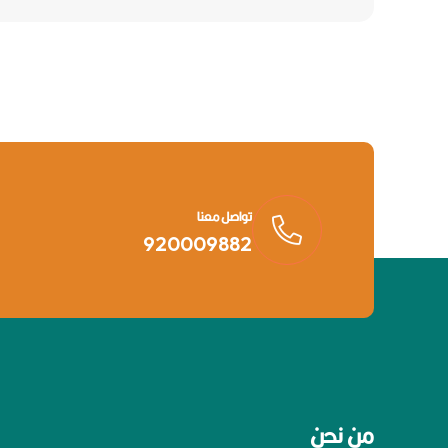
تواصل معنا
920009882
من نحن