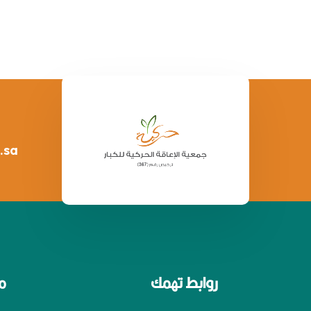
.sa
روابط تهمك
م