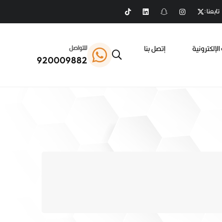
تابعنا :
الإلكترونية
إتصل بنا
للتواصل
920009882