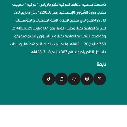
تأسست جمعية الإعاقة الحركية للكبار بالرياض ” حركية ” بموجب
خطاب وزارة الشؤون الإجتماعية رقم 6-72218-ش وتاريخ 20-
10-1427هــ والتي تخضع لأحكام لائحة الجمعيات والمؤسسات
الخيرية الصادرة بقرار مجلس الوزراء رقم 107وتاريخ 25-6-1410هــ
وقواعدها التنفيذية الصادرة بقرار وزير الشؤون الاجتماعية رقم
760 وتاريخ 30-1-1412هــ والتعليمات الصادرة بمقتضاها، وسجلت
بالسجل الخاص لديها برقم 367 بتاريخ 18-7-1428هــ.
تابعنا