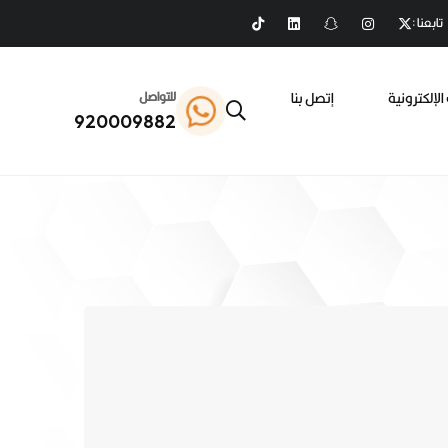
تابعنا :
الإلكترونية
إتصل بنا
للتواصل
920009882