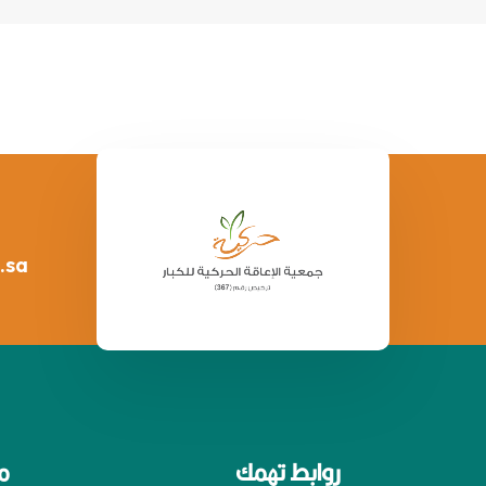
.sa
روابط تهمك
م