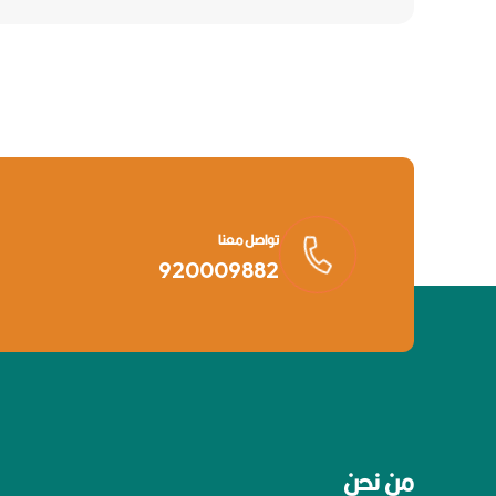
تواصل معنا
920009882
من نحن