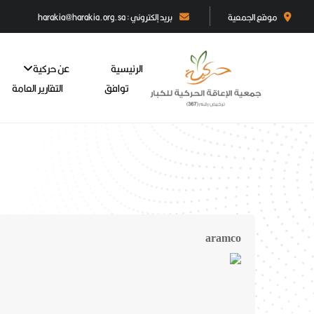
موقع الجمعية
بريد إلكتروني : harakia@harakia.org.sa
الرئيسية
عن حركية
توافق
التقارير العامة
aramco