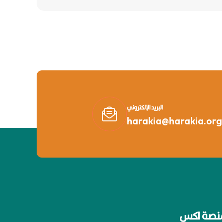
البريد الإلكتروني
harakia@harakia.org
نصة اكس