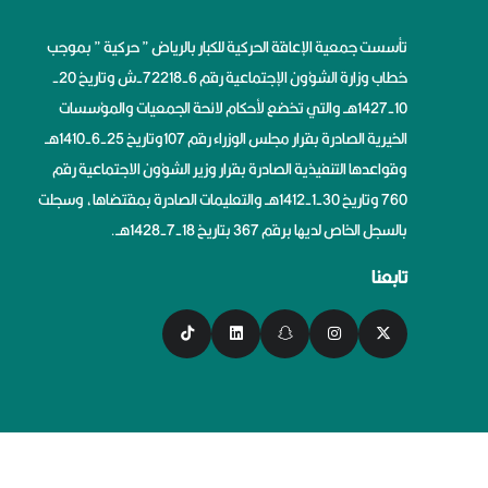
تأسست جمعية الإعاقة الحركية للكبار بالرياض ” حركية ” بموجب
خطاب وزارة الشؤون الإجتماعية رقم 6-72218-ش وتاريخ 20-
10-1427هــ والتي تخضع لأحكام لائحة الجمعيات والمؤسسات
الخيرية الصادرة بقرار مجلس الوزراء رقم 107وتاريخ 25-6-1410هــ
وقواعدها التنفيذية الصادرة بقرار وزير الشؤون الاجتماعية رقم
760 وتاريخ 30-1-1412هــ والتعليمات الصادرة بمقتضاها، وسجلت
بالسجل الخاص لديها برقم 367 بتاريخ 18-7-1428هــ.
تابعنا