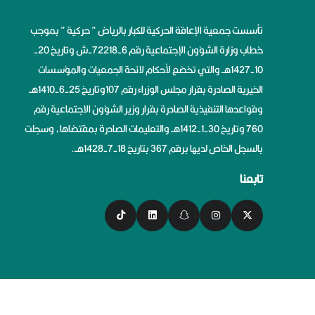
تأسست جمعية الإعاقة الحركية للكبار بالرياض ” حركية ” بموجب
خطاب وزارة الشؤون الإجتماعية رقم 6-72218-ش وتاريخ 20-
10-1427هــ والتي تخضع لأحكام لائحة الجمعيات والمؤسسات
الخيرية الصادرة بقرار مجلس الوزراء رقم 107وتاريخ 25-6-1410هــ
وقواعدها التنفيذية الصادرة بقرار وزير الشؤون الاجتماعية رقم
760 وتاريخ 30-1-1412هــ والتعليمات الصادرة بمقتضاها، وسجلت
بالسجل الخاص لديها برقم 367 بتاريخ 18-7-1428هــ.
تابعنا