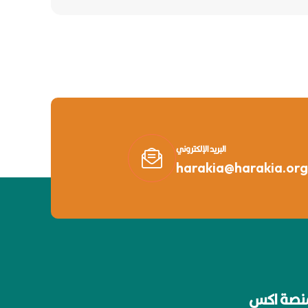
البريد الإلكتروني
harakia@harakia.org
نصة اكس