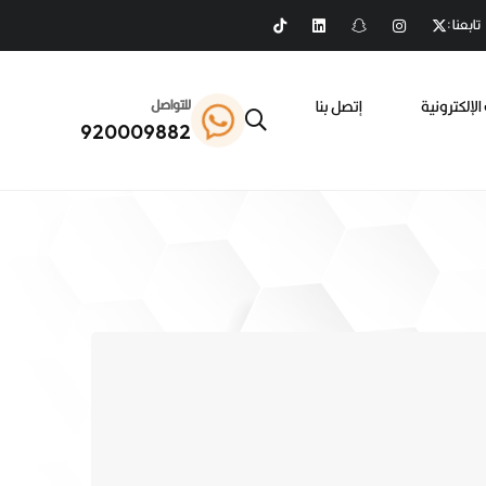
تابعنا :
الإلكترونية
إتصل بنا
للتواصل
920009882