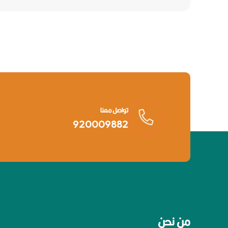
تواصل معنا
920009882
من نحن