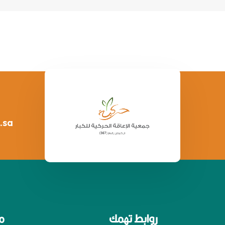
.sa
روابط تهمك
م