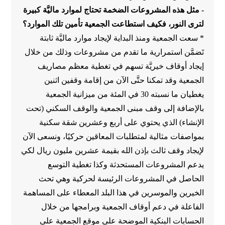
- مثل هذه المشروعات الضخمة تحتاج لموارد ماليَّة كبيرة
لترى النور، فكيف استطاعت الجمعية تأمين تلك الموارد؟
* سعت الجمعية ومنذ البداية لإيجاد موارد ماليَّة ثابتة
تَضمَّن استمرارية ما تقدم من مشروعات وذلك من خلال
إيجاد أوقاف خيريَّة تسهم في تغطية معظم مصاريف
الجمعية وقد تمكنا حتَّى الآن من إقامة وقفين اثنين
يغطيان ما نسبته 30 في المئة من ميزانية الجمعية
بالإضافة إلى وقف مبنى الجمعية والوقف السكني (تحت
الإنشاء) الذي يحتوي على أربع وعشرين شقة سكنية
بمواصفات مثالية لمتطلبات المعاقين حركيًا، ونسعى الآن
لإيجاد وقف ثالث بإذن الله بقيمة عشرين مليون ريال لكي
يدعم المشروعات المستحدثة وكذا تغطية التوسع
الحاصل في المشروعات الرئيسة لحركية وهي تحث
الخيرين والموسرين في هذا البلد المعطاء على المساهمة
الفاعلة في دعم أوقاف الجمعية وبرامجها من خلال
الحسابات البنكية الموضحة على موقع الجمعية على