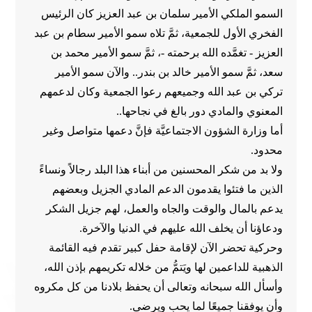
السمو الملكي الأمير سلمان بن عبد العزيز كان الرئيس
الفخري الأول للجمعية، ثمَّ تلاه سمو الأمير سطام بن عبد
العزيز - تغمَّده الله برحمته -، ثمَّ سمو الأمير محمد بن
سعد، ثمَّ سمو الأمير خالد بن بندر.. والآن سمو الأمير
تركي بن عبد الله وجميعهم رعوا الجمعية وكان لدعمهم
المعنوي والمادي دور بالغ في نجاحها..
أما وزارة الشؤون الاجتماعيَّة فإنَّ دعمها متواصل وغير
محدود.
ولا بد من شكر المحسنين من أبناء هذا البلد رجالاً ونساءً
الذين ما فتئوا يقدمون الدعم المادي الجزيل وبعضهم
يدعم بالمال والوقت والجاه والعمل، لهم جزيل الشكر
ودعاؤنا أن يخلف الله عليهم في الدنيا والآخرة.
وحركية تحضر الآن لإقامة حفل كبير تقدم فيه القائمة
الذهبية للداعمين لها ويَتمُّ من خلاله تكريمهم بإذن الله،
وأسأل الله سبحانه وتعالى أن يحفظ بلادنا من كل مكروه
وأن يوفقنا جميعًا لما يحب ويرضى.