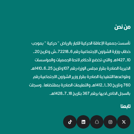
من نحن
تأسست جمعية الإعاقة الحركية للكبار بالرياض ” حركية ” بموجب
خطاب وزارة الشؤون الإجتماعية رقم 6-72218-ش وتاريخ 20-
10-1427هــ والتي تخضع لأحكام لائحة الجمعيات والمؤسسات
الخيرية الصادرة بقرار مجلس الوزراء رقم 107وتاريخ 25-6-1410هــ
وقواعدها التنفيذية الصادرة بقرار وزير الشؤون الاجتماعية رقم
760 وتاريخ 30-1-1412هــ والتعليمات الصادرة بمقتضاها، وسجلت
بالسجل الخاص لديها برقم 367 بتاريخ 18-7-1428هــ.
تابعنا