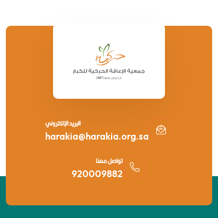
البريد الإلكتروني
harakia@harakia.org.sa
تواصل معنا
920009882