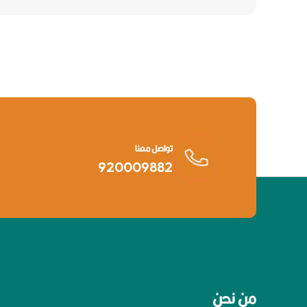
تواصل معنا
920009882
من نحن