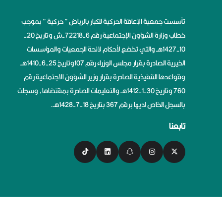
تأسست جمعية الإعاقة الحركية للكبار بالرياض ” حركية ” بموجب
خطاب وزارة الشؤون الإجتماعية رقم 6-72218-ش وتاريخ 20-
10-1427هــ والتي تخضع لأحكام لائحة الجمعيات والمؤسسات
الخيرية الصادرة بقرار مجلس الوزراء رقم 107وتاريخ 25-6-1410هــ
وقواعدها التنفيذية الصادرة بقرار وزير الشؤون الاجتماعية رقم
760 وتاريخ 30-1-1412هــ والتعليمات الصادرة بمقتضاها، وسجلت
بالسجل الخاص لديها برقم 367 بتاريخ 18-7-1428هــ.
تابعنا