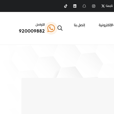
تابعنا :
الإلكترونية
إتصل بنا
للتواصل
920009882