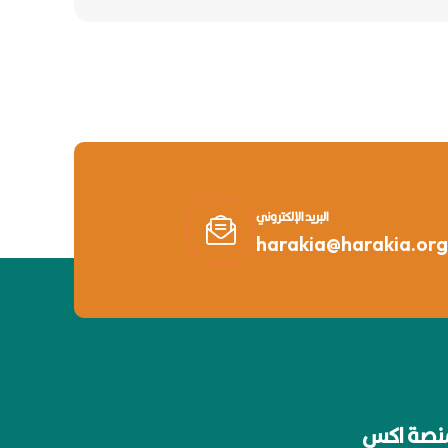
البريد الإلكتروني
harakia@harakia.org
نصة اكس