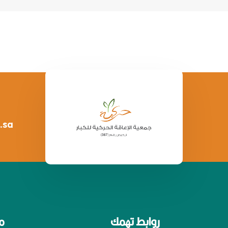
.sa
روابط تهمك
م