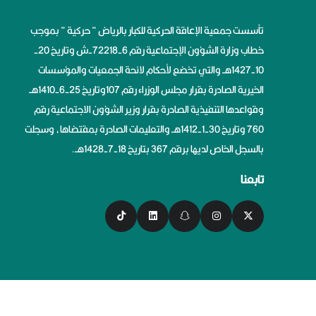
تأسست جمعية الإعاقة الحركية للكبار بالرياض ” حركية ” بموجب
خطاب وزارة الشؤون الإجتماعية رقم 6-72218-ش وتاريخ 20-
10-1427هــ والتي تخضع لأحكام لائحة الجمعيات والمؤسسات
الخيرية الصادرة بقرار مجلس الوزراء رقم 107وتاريخ 25-6-1410هــ
وقواعدها التنفيذية الصادرة بقرار وزير الشؤون الاجتماعية رقم
760 وتاريخ 30-1-1412هــ والتعليمات الصادرة بمقتضاها، وسجلت
بالسجل الخاص لديها برقم 367 بتاريخ 18-7-1428هــ.
تابعنا