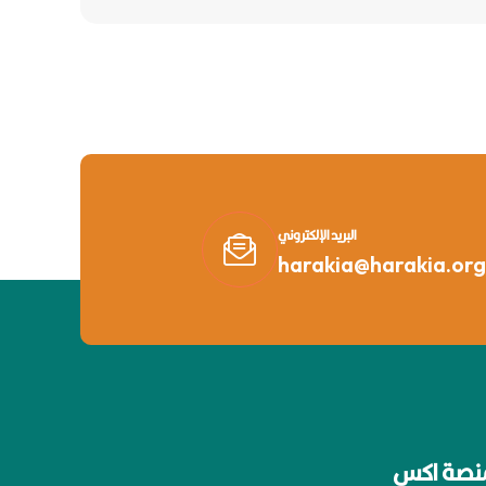
البريد الإلكتروني
harakia@harakia.org
نصة اكس