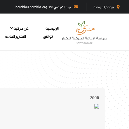
موقع الجمعية
بريد إلكتروني : harakia@harakia.org.sa
الرئيسية
عن حركية
توافق
التقارير العامة
2000