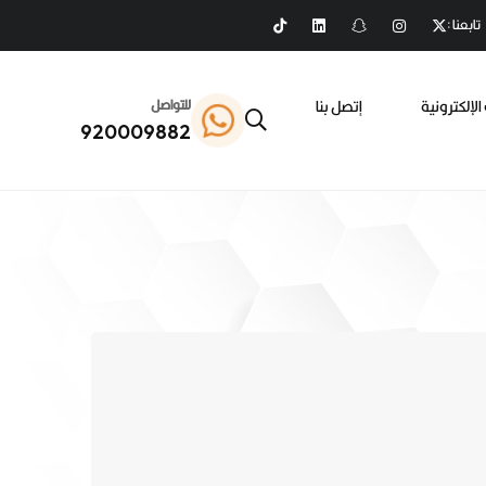
تابعنا :
الإلكترونية
إتصل بنا
للتواصل
920009882