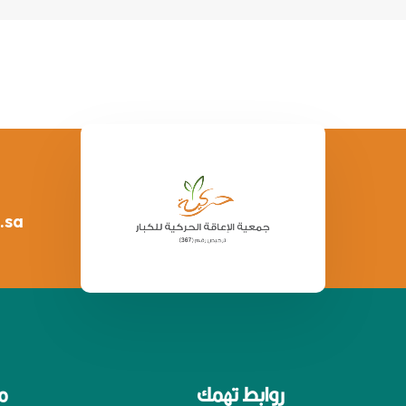
.sa
روابط تهمك
م