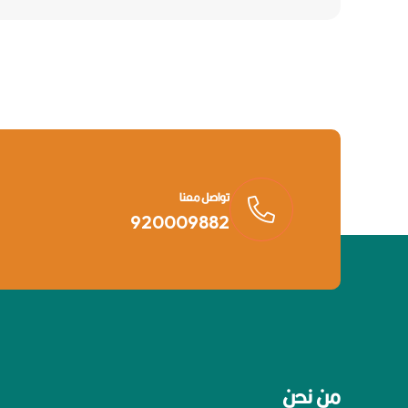
تواصل معنا
920009882
من نحن