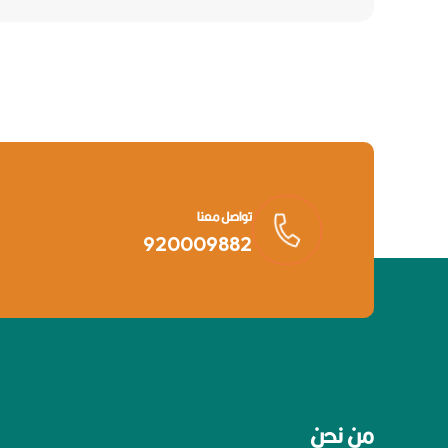
تواصل معنا
920009882
من نحن