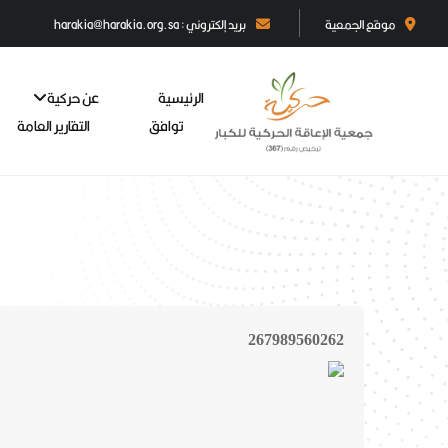
موقع الجمعية
بريد إلكتروني : harakia@harakia.org.sa
الرئيسية
عن حركية
توافق
التقارير العامة
267989560262