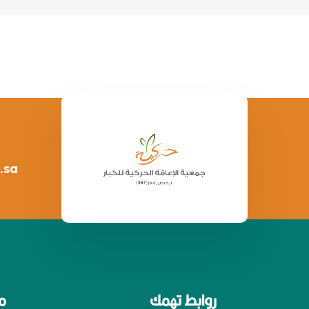
.sa
روابط تهمك
م