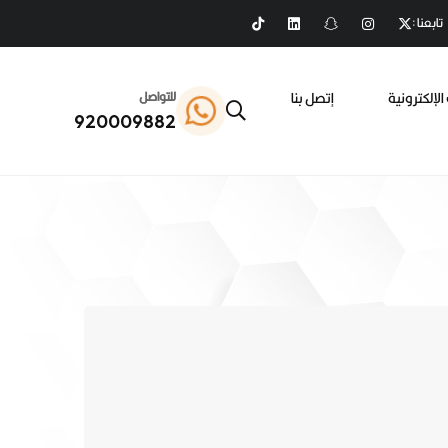
تابعنا :
الإلكترونية
إتصل بنا
للتواصل
920009882