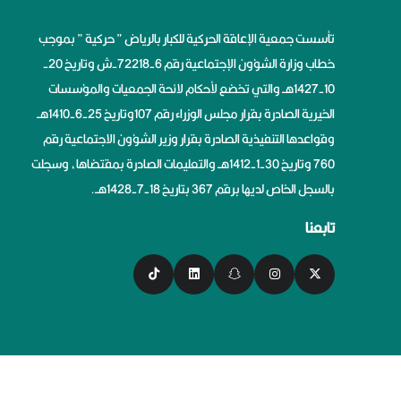
تأسست جمعية الإعاقة الحركية للكبار بالرياض ” حركية ” بموجب
خطاب وزارة الشؤون الإجتماعية رقم 6-72218-ش وتاريخ 20-
10-1427هــ والتي تخضع لأحكام لائحة الجمعيات والمؤسسات
الخيرية الصادرة بقرار مجلس الوزراء رقم 107وتاريخ 25-6-1410هــ
وقواعدها التنفيذية الصادرة بقرار وزير الشؤون الاجتماعية رقم
760 وتاريخ 30-1-1412هــ والتعليمات الصادرة بمقتضاها، وسجلت
بالسجل الخاص لديها برقم 367 بتاريخ 18-7-1428هــ.
تابعنا