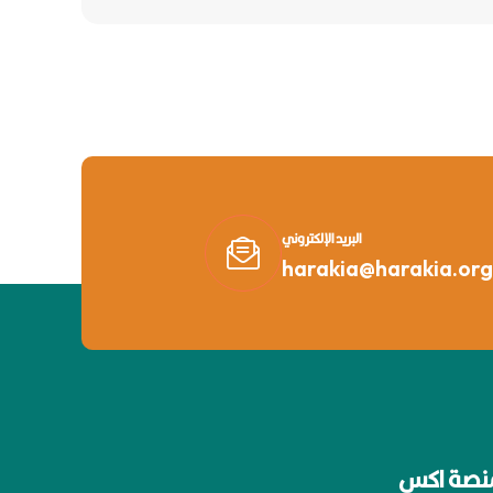
البريد الإلكتروني
harakia@harakia.org
نصة اكس