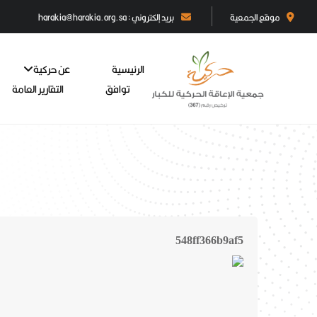
موقع الجمعية
بريد إلكتروني : harakia@harakia.org.sa
الرئيسية
عن حركية
توافق
التقارير العامة
548ff366b9af5