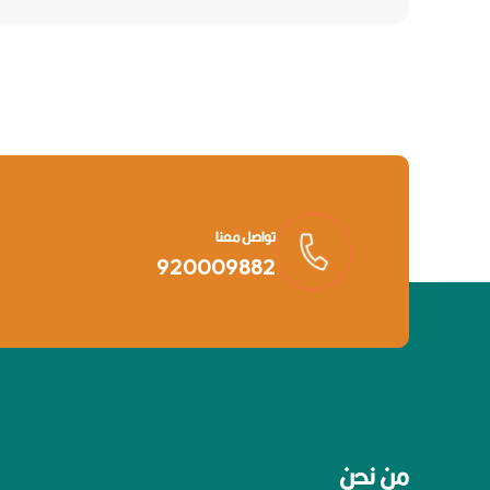
تواصل معنا
920009882
من نحن