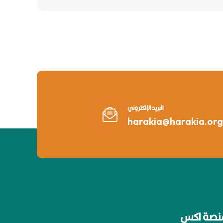
البريد الإلكتروني
harakia@harakia.org
نصة اكس