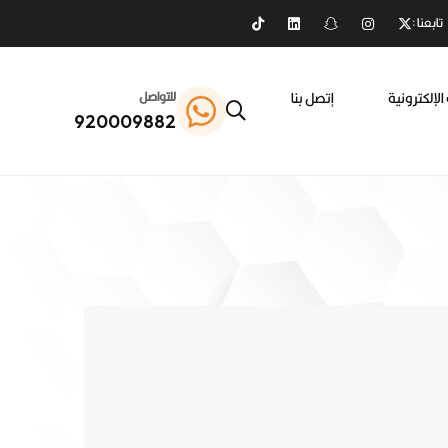
تابعنا :
الإلكترونية
إتصل بنا
للتواصل
920009882