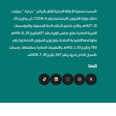
تأسست جمعية الإعاقة الحركية للكبار بالرياض ” حركية ” بموجب
خطاب وزارة الشؤون الإجتماعية رقم 6-72218-ش وتاريخ 20-
10-1427هــ والتي تخضع لأحكام لائحة الجمعيات والمؤسسات
الخيرية الصادرة بقرار مجلس الوزراء رقم 107وتاريخ 25-6-1410هــ
وقواعدها التنفيذية الصادرة بقرار وزير الشؤون الاجتماعية رقم
760 وتاريخ 30-1-1412هــ والتعليمات الصادرة بمقتضاها، وسجلت
بالسجل الخاص لديها برقم 367 بتاريخ 18-7-1428هــ.
تابعنا