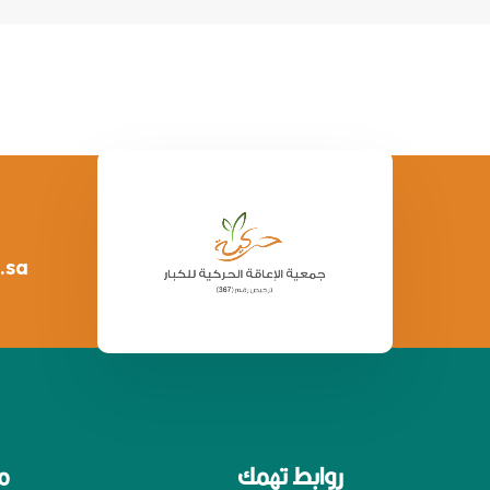
.sa
روابط تهمك
م