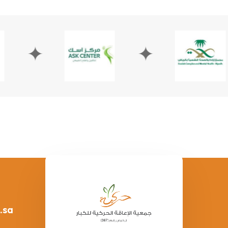
✦
✦
.sa