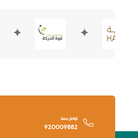
✦
تواصل معنا
920009882