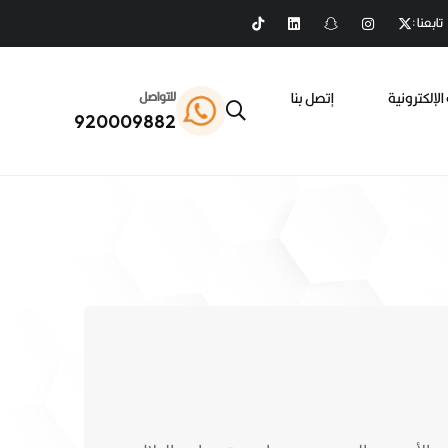
تابعنا :
الإلكترونية
إتصل بنا
للتواصل
920009882