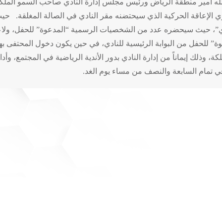
له أمير منطقة الرياض ورئيس مجلس إدارة النادي صاحب السمو الملكي 
 حفل الزواج الجماعي ل 100 فرد من ذوي الإعاقة الحركية الذي سيحتضنه مقر النادي في الصال
دي”، حيث سيحضره عدد من الشخصيات الرسمية “المدعوة” للحفل، ولاعبو
ة” للحفل من البوابة الرئيسية للنادي، في حين يكون دخول المحتفى به
، وذلك إيماناً من إدارة النادي بدور الأندية الرياضية في المجتمع، وأ
في تمام السابعة والنصف من مساء يوم الغد.