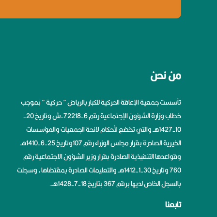
من نحن
تأسست جمعية الإعاقة الحركية للكبار بالرياض ” حركية ” بموجب
خطاب وزارة الشؤون الإجتماعية رقم 6-72218-ش وتاريخ 20-
10-1427هــ والتي تخضع لأحكام لائحة الجمعيات والمؤسسات
الخيرية الصادرة بقرار مجلس الوزراء رقم 107وتاريخ 25-6-1410هــ
وقواعدها التنفيذية الصادرة بقرار وزير الشؤون الاجتماعية رقم
760 وتاريخ 30-1-1412هــ والتعليمات الصادرة بمقتضاها، وسجلت
بالسجل الخاص لديها برقم 367 بتاريخ 18-7-1428هــ.
تابعنا