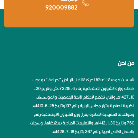
920009882
من نحن
تأسست جمعية الإعاقة الحركية للكبار بالرياض ” حركية ” بموجب
خطاب وزارة الشؤون الإجتماعية رقم 6-72218-ش وتاريخ 20-
10-1427هــ والتي تخضع لأحكام لائحة الجمعيات والمؤسسات
الخيرية الصادرة بقرار مجلس الوزراء رقم 107وتاريخ 25-6-1410هــ
وقواعدها التنفيذية الصادرة بقرار وزير الشؤون الاجتماعية رقم
760 وتاريخ 30-1-1412هــ والتعليمات الصادرة بمقتضاها، وسجلت
بالسجل الخاص لديها برقم 367 بتاريخ 18-7-1428هــ.