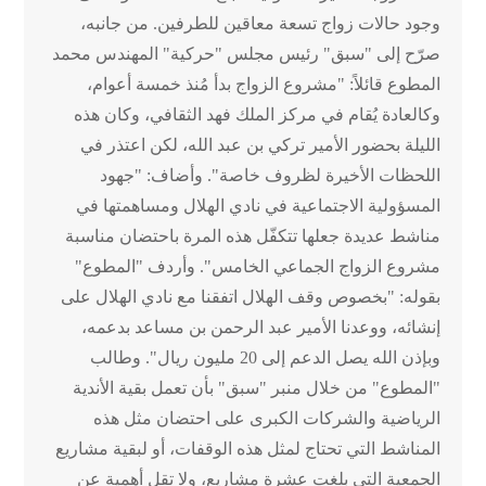
وجود حالات زواج تسعة معاقين للطرفين. من جانبه،
صرّح إلى "سبق" رئيس مجلس "حركية" المهندس محمد
المطوع قائلاً: "مشروع الزواج بدأ مُنذ خمسة أعوام،
وكالعادة يُقام في مركز الملك فهد الثقافي، وكان هذه
الليلة بحضور الأمير تركي بن عبد الله، لكن اعتذر في
اللحظات الأخيرة لظروف خاصة". وأضاف: "جهود
المسؤولية الاجتماعية في نادي الهلال ومساهمتها في
مناشط عديدة جعلها تتكفّل هذه المرة باحتضان مناسبة
مشروع الزواج الجماعي الخامس". وأردف "المطوع"
بقوله: "بخصوص وقف الهلال اتفقنا مع نادي الهلال على
إنشائه، ووعدنا الأمير عبد الرحمن بن مساعد بدعمه،
وبإذن الله يصل الدعم إلى 20 مليون ريال". وطالب
"المطوع" من خلال منبر "سبق" بأن تعمل بقية الأندية
الرياضية والشركات الكبرى على احتضان مثل هذه
المناشط التي تحتاج لمثل هذه الوقفات، أو لبقية مشاريع
الجمعية التي بلغت عشرة مشاريع، ولا تقل أهمية عن