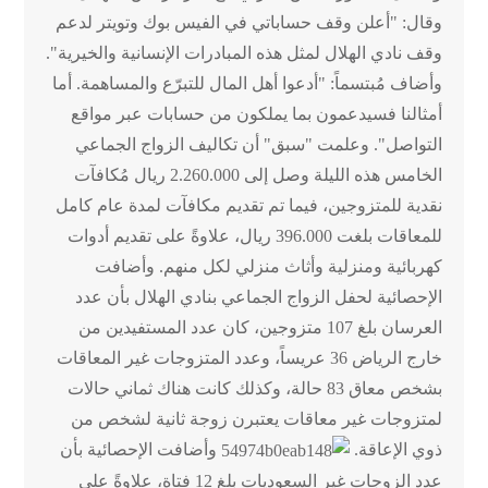
وقال: "أعلن وقف حساباتي في الفيس بوك وتويتر لدعم
وقف نادي الهلال لمثل هذه المبادرات الإنسانية والخيرية".
وأضاف مُبتسماً: "أدعوا أهل المال للتبرّع والمساهمة. أما
أمثالنا فسيدعمون بما يملكون من حسابات عبر مواقع
التواصل". وعلمت "سبق" أن تكاليف الزواج الجماعي
الخامس هذه الليلة وصل إلى 2.260.000 ريال مُكافآت
نقدية للمتزوجين، فيما تم تقديم مكافآت لمدة عام كامل
للمعاقات بلغت 396.000 ريال، علاوةً على تقديم أدوات
كهربائية ومنزلية وأثاث منزلي لكل منهم. وأضافت
الإحصائية لحفل الزواج الجماعي بنادي الهلال بأن عدد
العرسان بلغ 107 متزوجين، كان عدد المستفيدين من
خارج الرياض 36 عريساً، وعدد المتزوجات غير المعاقات
بشخص معاق 83 حالة، وكذلك كانت هناك ثماني حالات
لمتزوجات غير معاقات يعتبرن زوجة ثانية لشخص من
ذوي الإعاقة.
وأضافت الإحصائية بأن
عدد الزوجات غير السعوديات بلغ 12 فتاة، علاوةً على