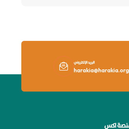
البريد الإلكتروني
harakia@harakia.org
نصة اكس