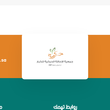
.sa
روابط تهمك
م