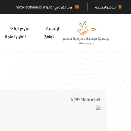
موقع الجمعية
بريد إلكتروني : harakia@harakia.org.sa
الرئيسية
عن حركية
توافق
التقارير العامة
54974b0e5d1ef