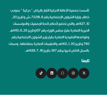
تأسست جمعية الإعاقة الحركية للكبار بالرياض ” حركية ” بموجب
خطاب وزارة الشؤون الإجتماعية رقم 6-72218-ش وتاريخ 20-
10-1427هــ والتي تخضع لأحكام لائحة الجمعيات والمؤسسات
الخيرية الصادرة بقرار مجلس الوزراء رقم 107وتاريخ 25-6-1410هــ
وقواعدها التنفيذية الصادرة بقرار وزير الشؤون الاجتماعية رقم
760 وتاريخ 30-1-1412هــ والتعليمات الصادرة بمقتضاها، وسجلت
بالسجل الخاص لديها برقم 367 بتاريخ 18-7-1428هــ.
تابعنا