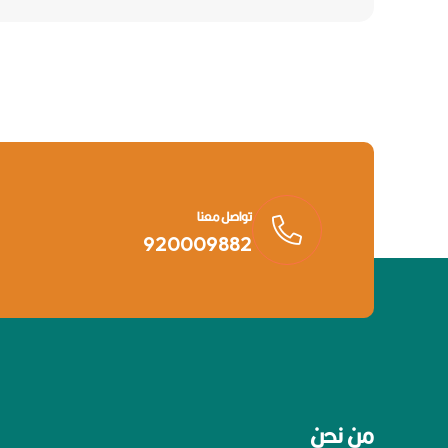
تواصل معنا
920009882
من نحن