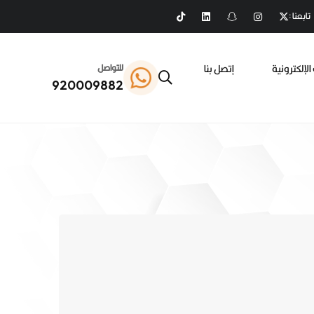
تابعنا :
الإلكترونية
إتصل بنا
للتواصل
920009882