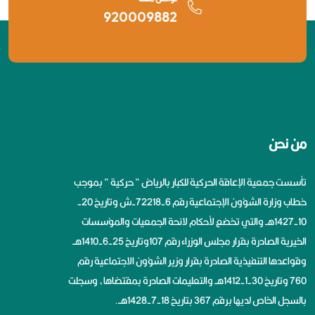
920009882
من نحن
تأسست جمعية الإعاقة الحركية للكبار بالرياض ” حركية ” بموجب
خطاب وزارة الشؤون الإجتماعية رقم 6-72218-ش وتاريخ 20-
10-1427هــ والتي تخضع لأحكام لائحة الجمعيات والمؤسسات
الخيرية الصادرة بقرار مجلس الوزراء رقم 107وتاريخ 25-6-1410هــ
وقواعدها التنفيذية الصادرة بقرار وزير الشؤون الاجتماعية رقم
760 وتاريخ 30-1-1412هــ والتعليمات الصادرة بمقتضاها، وسجلت
بالسجل الخاص لديها برقم 367 بتاريخ 18-7-1428هــ.