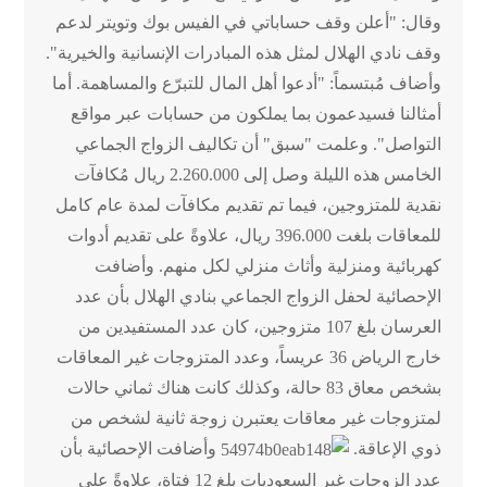
وقال: "أعلن وقف حساباتي في الفيس بوك وتويتر لدعم
وقف نادي الهلال لمثل هذه المبادرات الإنسانية والخيرية".
وأضاف مُبتسماً: "أدعوا أهل المال للتبرّع والمساهمة. أما
أمثالنا فسيدعمون بما يملكون من حسابات عبر مواقع
التواصل". وعلمت "سبق" أن تكاليف الزواج الجماعي
الخامس هذه الليلة وصل إلى 2.260.000 ريال مُكافآت
نقدية للمتزوجين، فيما تم تقديم مكافآت لمدة عام كامل
للمعاقات بلغت 396.000 ريال، علاوةً على تقديم أدوات
كهربائية ومنزلية وأثاث منزلي لكل منهم. وأضافت
الإحصائية لحفل الزواج الجماعي بنادي الهلال بأن عدد
العرسان بلغ 107 متزوجين، كان عدد المستفيدين من
خارج الرياض 36 عريساً، وعدد المتزوجات غير المعاقات
بشخص معاق 83 حالة، وكذلك كانت هناك ثماني حالات
لمتزوجات غير معاقات يعتبرن زوجة ثانية لشخص من
ذوي الإعاقة.
وأضافت الإحصائية بأن
عدد الزوجات غير السعوديات بلغ 12 فتاة، علاوةً على