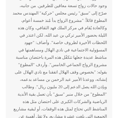
وجود حالات زواج تسعة معاقين للطرفين. من جانبه،
صرّح إلى "سبق" رئيس مجلس "حركية" المهندس محمد
المطوع قائلاً: "مشروع الزواج بدأ مُنذ خمسة أعوام،
وكالعادة يُقام في مركز الملك فهد الثقافي، وكان هذه
الليلة بحضور الأمير تركي بن عبد الله، لكن اعتذر في
اللحظات الأخيرة لظروف خاصة". وأضاف: "جهود
المسؤولية الاجتماعية في نادي الهلال ومساهمتها في
مناشط عديدة جعلها تتكفّل هذه المرة باحتضان مناسبة
مشروع الزواج الجماعي الخامس". وأردف "المطوع"
بقوله: "بخصوص وقف الهلال اتفقنا مع نادي الهلال على
إنشائه، ووعدنا الأمير عبد الرحمن بن مساعد بدعمه،
وبإذن الله يصل الدعم إلى 20 مليون ريال". وطالب
"المطوع" من خلال منبر "سبق" بأن تعمل بقية الأندية
الرياضية والشركات الكبرى على احتضان مثل هذه
المناشط التي تحتاج لمثل هذه الوقفات، أو لبقية مشاريع
الجمعية التي بلغت عشرة مشاريع، ولا تقل أهمية عن