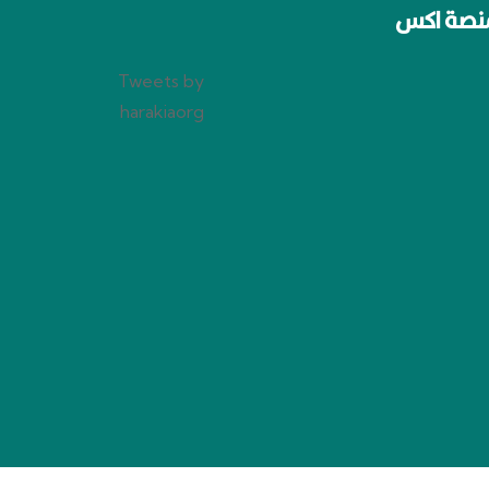
نصة اكس
Tweets by
harakiaorg