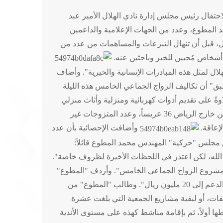
تفال رئيس مجلس إدارة نادي الهلال الأمير عبد
 المطوع، وعدد من الجهات الإعلامية والداعمين
ال، قبل أن تنهال التبرعات والمساهمات من عدد من
 أشخاص مُحبين للخير وباحثين عنه.
ل لمثل هذه المبادرات الإنسانية والخيرية". وأضاف
بق" أن تكاليف الزواج الجماعي الخامس هذه الليلة
افآت نقدية للمتزوجين، فيما تم تقديم مكافآت لمدة عام كامل للمعاقات بلغت 396.000 ريال، علاوةً على تقديم أدوات كهربائية ومنزلية وأثاث منزلي
لكل منهم. وأضافت الإحصائية لحفل الزواج الجماعي بنادي الهلال بأن عدد العرسان بلغ 107 متزوجين، كان عدد المستفيدين من خارج الرياض 36 عريساً، وعدد المتزوجات غير
وأضافت الإحصائية بأن عدد
"سبق" رئيس مجلس "حركية" المهندس محمد المطوع قائلاً:
د الله، لكن اعتذر في اللحظات الأخيرة لظروف خاصة".
ة مشروع الزواج الجماعي الخامس". وأردف "المطوع"
بقوله: "بخصوص وقف الهلال اتفقنا مع نادي الهلال على إنشائه، ووعدنا الأمير عبد الرحمن بن مساعد بدعمه، وبإذن الله يصل الدعم إلى 20 مليون ريال". وطالب "المطوع" من
فات، أو لبقية مشاريع الجمعية التي بلغت عشرة
طها أولاً، ثم بإقامة مناشط كهذه على مستوى الأندية