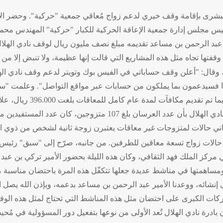
لبشرى بإقامة وقف خيري لدعم زواج مُعاقي جمعية "حركية". وحضر الاح
س مجلس إدارة جمعية الإعاقة الحركية للكبار "حركية" المهندس محمد
ير عبد الرحمن بن مساعد تقديمه مبلغ نصف مليون ريال لوقف نادي الهل
قفتها تجاه مثل هذه المشاريع التي قالت إنها عظيمة، ولا تنبض إلا من
 وقال: "أعلن وقف حساباتي في الفيس بوك وتويتر لدعم وقف نادي الهلا
مثالنا فسيدعمون بما يملكون من حسابات عبر مواقع التواصل". وعلمت "س
وصل إلى 2.260.000 ريال مُك
12 فتاة، علاوةً على وجود حالات زواج تسعة معاقين للطرفين. من جانبه، صرّح إلى 
ي مركز الملك فهد الثقافي، وكان هذه الليلة بحضور الأمير تركي بن عب
 ومساهمتها في مناشط عديدة جعلها تتكفّل هذه المرة باحتضان مناسب
شركات الكبرى على احتضان مثل هذه المناشط التي تحتاج لمثل هذه الوق
بادرة نادي الهلال تُعد الأولى من نوعها بتفعيل دور المسؤولية في مُحي