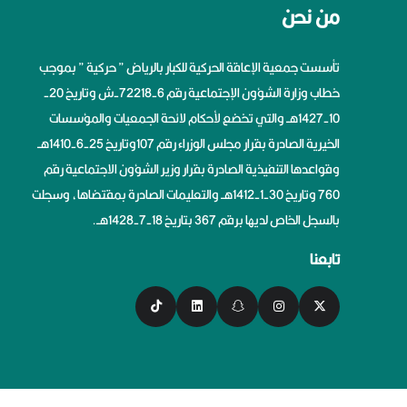
من نحن
تأسست جمعية الإعاقة الحركية للكبار بالرياض ” حركية ” بموجب
خطاب وزارة الشؤون الإجتماعية رقم 6-72218-ش وتاريخ 20-
10-1427هــ والتي تخضع لأحكام لائحة الجمعيات والمؤسسات
الخيرية الصادرة بقرار مجلس الوزراء رقم 107وتاريخ 25-6-1410هــ
وقواعدها التنفيذية الصادرة بقرار وزير الشؤون الاجتماعية رقم
760 وتاريخ 30-1-1412هــ والتعليمات الصادرة بمقتضاها، وسجلت
بالسجل الخاص لديها برقم 367 بتاريخ 18-7-1428هــ.
تابعنا