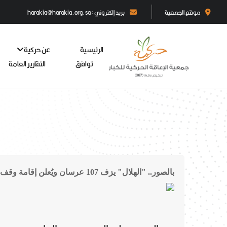
موقع الجمعية
بريد إلكتروني : harakia@harakia.org.sa
الرئيسية
عن حركية
توافق
التقارير العامة
بالصور.. "الهلال" يزف 107 عرسان ويُعلن إقامة وقف خيري