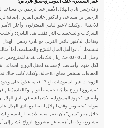
عمر السبيعي- خلف الدوسري-سبق-الرياض:
زفّ رئيس نادي الهلال الأمير عبد الرحمن بن مساعد ا
الرحمن بن مساعد، والدكتور عائض القرني، إضافة لرئي
للاحتفال، وكذلك لاعبو النادي المعتزلون. وأعلن الأم
الشركات والشخصيات التي ثمّنت هذه البادرة؛ وأعلنت و
وتفاعل الدكتور عائض القرني مع بادرة رئيس "الهلال"،
مُبتسماً: "أدعوا أهل المال للتبرّع والمساهمة. أما أ
المعاقات بشخص معاق 83 حالة، وكذلك كانت هناك ثماني حالات لمتزوجات غير معاقات يعتبرن زوجة ثانية لشخص من ذوي الإعاقة.
الزوجات غير السعوديات بلغ 
"مشروع الزواج بدأ مُنذ خمسة أعوام، وكالعادة يُقام ف
وأضاف: "جهود المسؤولية الاجتماعية في نادي الهلال
خلال منبر "سبق" بأن تعمل بقية الأندية الرياضية وال
مشاريع، ولا تقل أهمية عن مشروع الزواج. يُشار إلى أن 