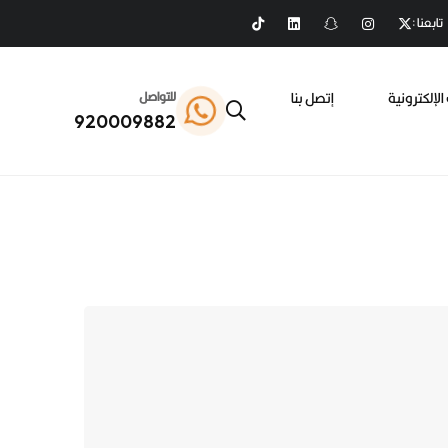
تابعنا :
الإلكترونية
إتصل بنا
للتواصل
920009882