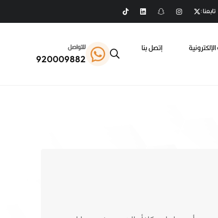
تابعنا :
الإلكترونية
إتصل بنا
للتواصل
920009882