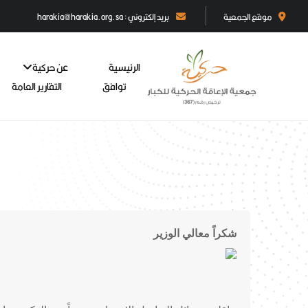
موقع الجمعية
بريد إلكتروني : harakia@harakia.org.sa
الرئيسية
عن حركية
توافق
التقارير العامة
شكراً معالي الوزير