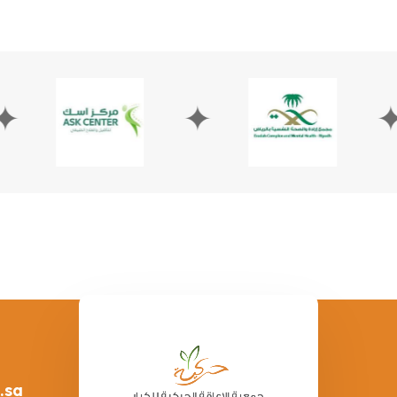
✦
✦
.sa