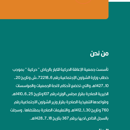
من نحن
تأسست جمعية الإعاقة الحركية للكبار بالرياض ” حركية ” بموجب
خطاب وزارة الشؤون الإجتماعية رقم 6-72218-ش وتاريخ 20-
10-1427هــ والتي تخضع لأحكام لائحة الجمعيات والمؤسسات
الخيرية الصادرة بقرار مجلس الوزراء رقم 107وتاريخ 25-6-1410هــ
وقواعدها التنفيذية الصادرة بقرار وزير الشؤون الاجتماعية رقم
760 وتاريخ 30-1-1412هــ والتعليمات الصادرة بمقتضاها، وسجلت
بالسجل الخاص لديها برقم 367 بتاريخ 18-7-1428هــ.