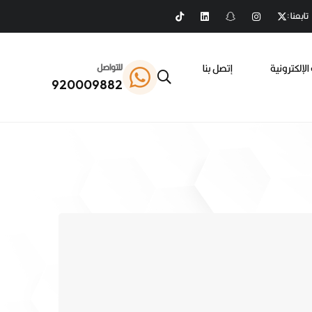
تابعنا :
الإلكترونية
إتصل بنا
للتواصل
920009882