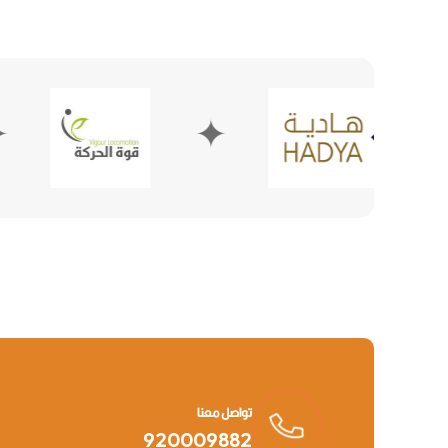
✦
✦
تواصل معنا
920009882