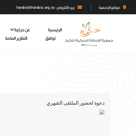
موقع الجمعية
بريد إلكتروني : harakia@harakia.org.sa
الرئيسية
عن حركية
توافق
التقارير العامة
دعوة لحضور الملتقى الشهري