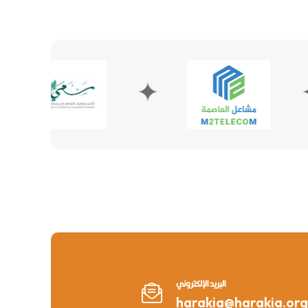
✦
✦
البريد الإلكتروني
harakia@harakia.org