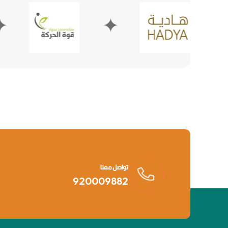
✦
✦
تواصل معنا
920009882