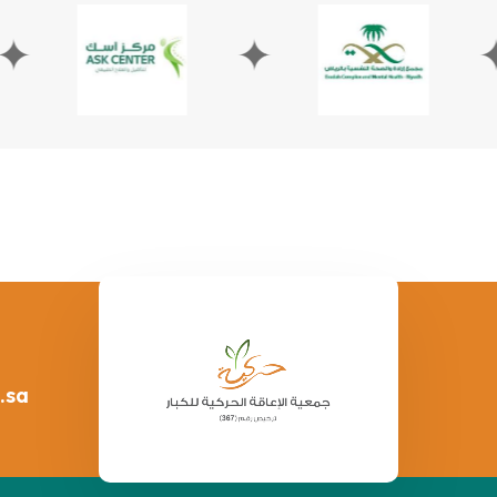
✦
✦
.sa