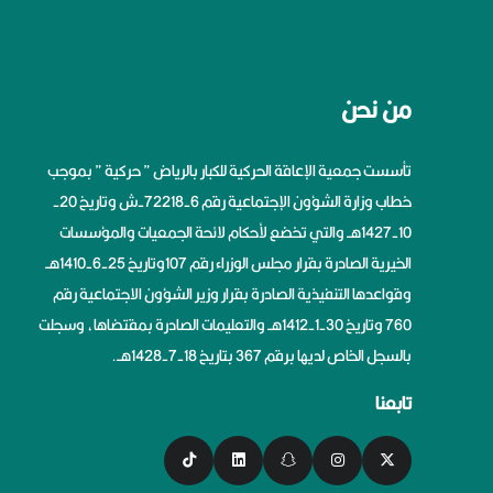
من نحن
تأسست جمعية الإعاقة الحركية للكبار بالرياض ” حركية ” بموجب
خطاب وزارة الشؤون الإجتماعية رقم 6-72218-ش وتاريخ 20-
10-1427هــ والتي تخضع لأحكام لائحة الجمعيات والمؤسسات
الخيرية الصادرة بقرار مجلس الوزراء رقم 107وتاريخ 25-6-1410هــ
وقواعدها التنفيذية الصادرة بقرار وزير الشؤون الاجتماعية رقم
760 وتاريخ 30-1-1412هــ والتعليمات الصادرة بمقتضاها، وسجلت
بالسجل الخاص لديها برقم 367 بتاريخ 18-7-1428هــ.
تابعنا