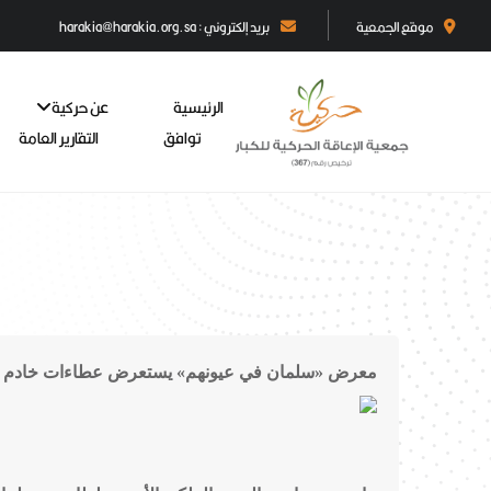
موقع الجمعية
بريد إلكتروني : harakia@harakia.org.sa
الرئيسية
عن حركية
توافق
التقارير العامة
معرض «سلمان في عيونهم» يستعرض عطاءات خادم ال