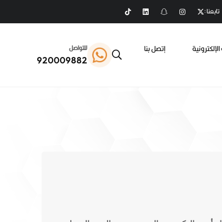
تابعنا :
الإلكترونية
إتصل بنا
للتواصل
920009882