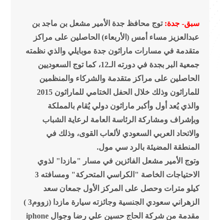
سبق- جدة:
توج محافظ جدة الأمير مشعل بن ماجد بن
عبدالعزيز مساء أمس (الأربعاء) الحاصلين على مراكز
متقدمة في مسارات ماراثون جدة موبايلي والذي نظمته
جمعية البر بجدة في دورته الـ12، كما توج السعوديين
الحاصلين على مراكز متقدمة والشركاء والمنظمين
للماراثون وذلك خلال الحفل الختامي للماراثون 2015
والذي يُعد أول وأكبر ماراثون دولي يُقام بالمملكة
وبإشراف ومشاركة الرئاسة العامة لرعاية الشباب
والاتحاد العربي السعودي لألعاب القوى، وذلك في
المنطقة المضيئة بالرد سي مول.
وتوج الأمير مشعل الفائزين في مسار "مازدا" لذوي
الاحتياجات الخاصة "الكراسي المتحركة" ومسافته 3
كيلو مترات وحصل على المركز الأول جمعان سعد
الزهراني سعودي الجنسية وجائزته سيارة مازدا (زووم3 )
مقدمة من شركة الحاج حسين علي رضا وجوال iphone