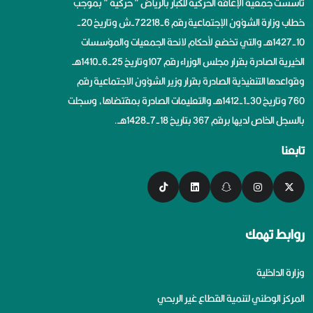
تأسست جمعية الإعاقة الحركية للكبار بالرياض ” حركية ” بموجب
خطاب وزارة الشؤون الإجتماعية رقم 6-72218-ش وتاريخ 20-
10-1427هــ والتي تخضع لأحكام لائحة الجمعيات والمؤسسات
الخيرية الصادرة بقرار مجلس الوزراء رقم 107وتاريخ 25-6-1410هــ
وقواعدها التنفيذية الصادرة بقرار وزير الشؤون الاجتماعية رقم
760 وتاريخ 30-1-1412هــ والتعليمات الصادرة بمقتضاها، وسجلت
بالسجل الخاص لديها برقم 367 بتاريخ 18-7-1428هــ.
تابعنا
روابط تهمك
وزارة الداخلية
المركز الوطني لتنمية القطاع غير الربحي