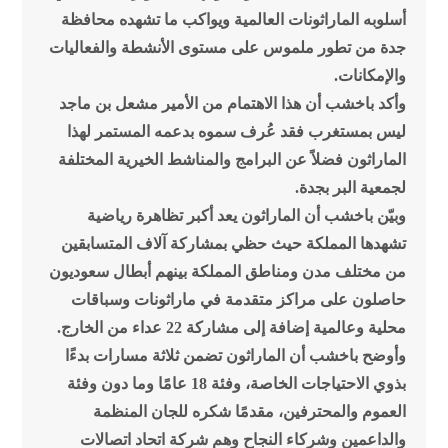
أسلوبه الماراثونات العالمية ويواكب ما تشهده محافظة
جدة من تطور ملموس على مستوى الأنشطة والفعاليات
والإمكانات.
وأكد باخشب أن هذا الاهتمام من الأمير مشعل بن ماجد
ليس بمستغرب فقد عُرف سموه بدعمه المستمر لهذا
الماراثون فضلاً عن البرامج والمناشط الخيرية المختلفة
لجمعية البر بجدة.
وبيّن باخشب أن الماراثون يعد أكبر تظاهرة رياضية
تشهدها المملكة حيث حظي بمشاركة آلاف المتسابقين
من مختلف مدن ومناطق المملكة بينهم أبطال سعوديون
حاصلون على مراكز متقدمة في ماراثونات وسباقات
محلية وعالمية إضافة إلى مشاركة 22 عداء من الخارج.
وأوضح باخشب أن الماراثون تضمن ثلاثة مسارات بدءًا
بذوي الاحتياجات الخاصة، وفئة 18 عامًا وما دون وفئة
العموم والمحترفين، مقدمًا شكره للجان المنظمة
والداعمين وشركاء النجاح وهم شركة اتحاد اتصالات