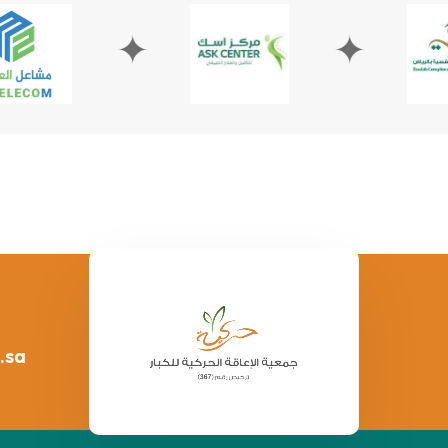
✦
✦
.sa