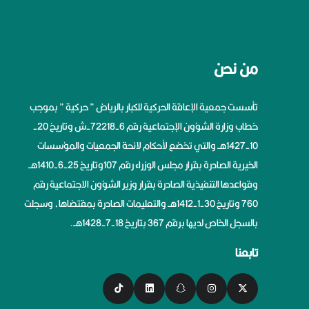
من نحن
تأسست جمعية الإعاقة الحركية للكبار بالرياض ” حركية ” بموجب
خطاب وزارة الشؤون الإجتماعية رقم 6-72218-ش وتاريخ 20-
10-1427هــ والتي تخضع لأحكام لائحة الجمعيات والمؤسسات
الخيرية الصادرة بقرار مجلس الوزراء رقم 107وتاريخ 25-6-1410هــ
وقواعدها التنفيذية الصادرة بقرار وزير الشؤون الاجتماعية رقم
760 وتاريخ 30-1-1412هــ والتعليمات الصادرة بمقتضاها، وسجلت
بالسجل الخاص لديها برقم 367 بتاريخ 18-7-1428هــ.
تابعنا