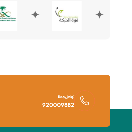
✦
تواصل معنا
920009882