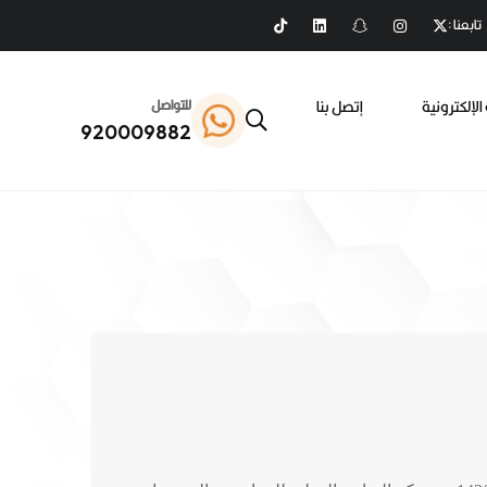
تابعنا :
الإلكترونية
إتصل بنا
للتواصل
920009882