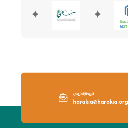
✦
✦
البريد الإلكتروني
harakia@harakia.org