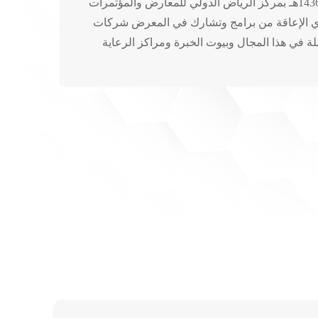
تحت رعاية وكيل الأمارة افتتح المعرض السعودي الدولي الثاني لمستلزمات ذوي الإعاقة "ضياء2" وذلك يوم الثلاثاء 8 شعبان 1436هـ بمركز الرياض الدولي للمعارض والمؤتمرات
ذوي الإعاقة من برامج وتشارك في المعرض شركات
لة في هذا المجال وبيوت الخبرة ومراكز الرعاية