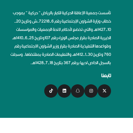
تأسست جمعية الإعاقة الحركية للكبار بالرياض ” حركية ” بموجب
خطاب وزارة الشؤون الإجتماعية رقم 6-72218-ش وتاريخ 20-
10-1427هــ والتي تخضع لأحكام لائحة الجمعيات والمؤسسات
الخيرية الصادرة بقرار مجلس الوزراء رقم 107وتاريخ 25-6-1410هــ
وقواعدها التنفيذية الصادرة بقرار وزير الشؤون الاجتماعية رقم
760 وتاريخ 30-1-1412هــ والتعليمات الصادرة بمقتضاها، وسجلت
بالسجل الخاص لديها برقم 367 بتاريخ 18-7-1428هــ.
تابعنا