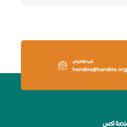
البريد الإلكتروني
harakia@harakia.org
نصة اكس