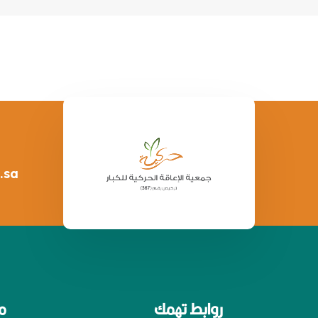
.sa
روابط تهمك
م