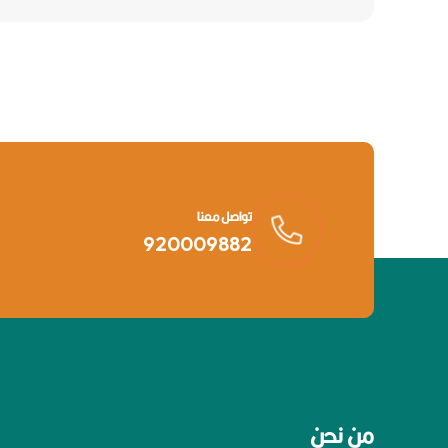
تواصل معنا
920009882
من نحن