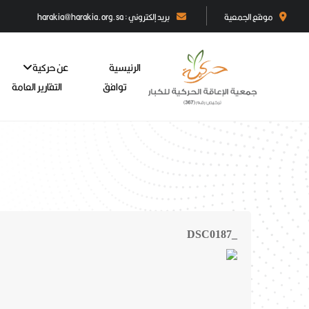
موقع الجمعية
بريد إلكتروني : harakia@harakia.org.sa
الرئيسية
عن حركية
توافق
التقارير العامة
_DSC0187