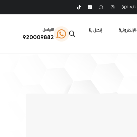
تابعنا :
الإلكترونية
إتصل بنا
للتواصل
920009882