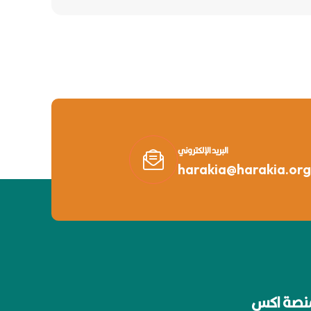
البريد الإلكتروني
harakia@harakia.org
نصة اكس