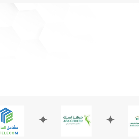
✦
✦
✦