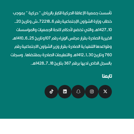
تأسست جمعية الإعاقة الحركية للكبار بالرياض ” حركية ” بموجب
خطاب وزارة الشؤون الإجتماعية رقم 6-72218-ش وتاريخ 20-
10-1427هــ والتي تخضع لأحكام لائحة الجمعيات والمؤسسات
الخيرية الصادرة بقرار مجلس الوزراء رقم 107وتاريخ 25-6-1410هــ
وقواعدها التنفيذية الصادرة بقرار وزير الشؤون الاجتماعية رقم
760 وتاريخ 30-1-1412هــ والتعليمات الصادرة بمقتضاها، وسجلت
بالسجل الخاص لديها برقم 367 بتاريخ 18-7-1428هــ.
تابعنا