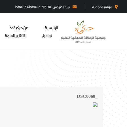
موقع الجمعية
بريد إلكتروني : harakia@harakia.org.sa
الرئيسية
عن حركية
توافق
التقارير العامة
_DSC0068