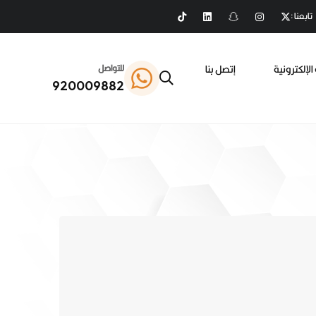
تابعنا :
الإلكترونية
إتصل بنا
للتواصل
920009882