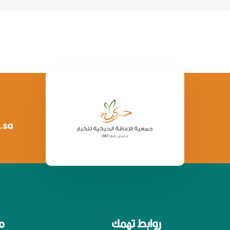
.sa
روابط تهمك
م