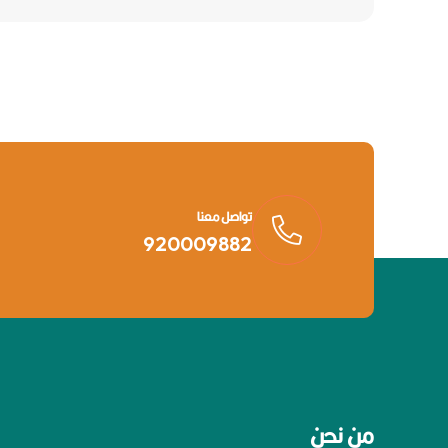
تواصل معنا
920009882
من نحن