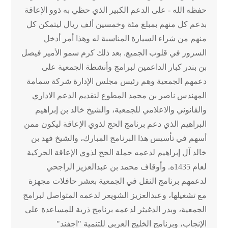
حفظه الله - على الدعم الكبير الذي حظي به ذوو الإعاقة
بدعم كل منهم بمبلغ مئة وخمسين ألف ريال ليتمكن كل
منهم من شراء السيارة المناسبة له وهذا أمر أدخل
السرور في قلوب الجميع. بعد ذلك كرم سمو الأمير فيصل
بن بندر كبار الداعمين لبرامج وأنشطة الجمعية على
دعمهم الجمعية وهم رئيس مجلس الإدارة شركة سمامة
المهندس ناصر بن محمد المطوع لتقديم الدعم الاداري
والقانوني والاعلامي للجمعية، والشيخ خالد بن إبراهيم
البراهيم الذي دعم برنامج الحج لذوي الإعاقة ليكون ممن
أسهم في تأسيس هذا البرنامج المبارك، والشيخ فهد بن
خالد آل إبراهيم لدعمه حملة الحج لذوي الإعاقة الحركية
لعام 1435ه. وأوقاف محمد بن عبدالعزيز الراجحي
لدعمهم برنامج النقل في الجمعية بعشر حافلات مجهزة
مع تشغيلها، وعبدالعزيز الشويعر لدعمه المتواصل لبرامج
الجمعية، وبدر الدغيثر لدعمه برنامج ذرية للمساعدة على
الإنجاب، وبرنامج الخليج العربي للتنمية "اجفند"