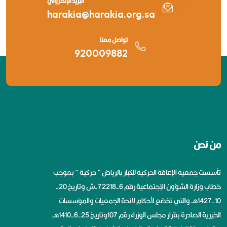
البريد الإلكتروني
harakia@harakia.org.sa
تواصل معنا
920009882
من نحن
تأسست جمعية الإعاقة الحركية للكبار بالرياض ” حركية ” بموجب
خطاب وزارة الشؤون الإجتماعية رقم 6-72218-ش وتاريخ 20-
10-1427هــ والتي تخضع لأحكام لائحة الجمعيات والمؤسسات
الخيرية الصادرة بقرار مجلس الوزراء رقم 107وتاريخ 25-6-1410هــ