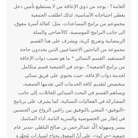
العامة؟ - يوجد من ذوي الإعاقة من لا يستطيع تأمين دخل
يغطي احتياجاته الأساسية، لذلك اطلقت الجمعية
مجموعم من برامج المساعدات، مثل: كفالة أسرة معوق،
الى جانب البرامج الموسمية، كالأضاحي والسلة
الرمضانية وتفريج كربة، ويشرف على هذا القسم
مجموعة من الباحثين الاجتماعيين الذين يحددون حاجة
المستفيد. القسم النسائي * ما هو نصيب ذوات الإعاقة
من برامج الجمعية؟. -يوجد في الجمعية قسم متكامل
لخدمة ذوات الإعاقة، حيث يحتوي على فريق نسائي
متخصص لتقديم كافة الخدمات التي تقدمها الجمعية،
ويساهم القسم في البحث الميداني للعائلات، إلى جانب
المشاركة في الفعاليات النسائية، كما يشرف على برنامج
«التوفيق» المعني بالتوفيق بين راغبي الزواج من الجنسين
في إطار من الخصوصية والسرية التامة. أداء المناسك
بيسر وسهولة أكَّد عبدالرحمن بن صالح الباهلي -مدير عام
جمعية «حركية»- على أنَّ المعوق يحتاج لسيارات مُجهَّزة