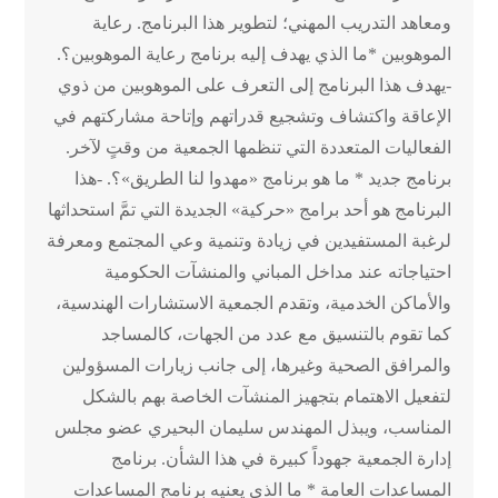
ومعاهد التدريب المهني؛ لتطوير هذا البرنامج. رعاية
الموهوبين *ما الذي يهدف إليه برنامج رعاية الموهوبين؟.
-يهدف هذا البرنامج إلى التعرف على الموهوبين من ذوي
الإعاقة واكتشاف وتشجيع قدراتهم وإتاحة مشاركتهم في
الفعاليات المتعددة التي تنظمها الجمعية من وقتٍ لآخر.
برنامج جديد * ما هو برنامج «مهدوا لنا الطريق»؟. -هذا
البرنامج هو أحد برامج «حركية» الجديدة التي تمَّ استحداثها
لرغبة المستفيدين في زيادة وتنمية وعي المجتمع ومعرفة
احتياجاته عند مداخل المباني والمنشآت الحكومية
والأماكن الخدمية، وتقدم الجمعية الاستشارات الهندسية،
كما تقوم بالتنسيق مع عدد من الجهات، كالمساجد
والمرافق الصحية وغيرها، إلى جانب زيارات المسؤولين
لتفعيل الاهتمام بتجهيز المنشآت الخاصة بهم بالشكل
المناسب، ويبذل المهندس سليمان البحيري عضو مجلس
إدارة الجمعية جهوداً كبيرة في هذا الشأن. برنامج
المساعدات العامة * ما الذي يعنيه برنامج المساعدات