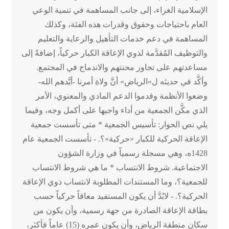
الإسلامية الغراء، إلى جانب المساهمة في تنمية الوعي
العام باحتياجات وحقوق وقدرات هذه الفئة، وكذلك
المساهمة في دعم خدمات التأهيل والرعاية والتعليم
والتوظيف المُقدَّمة لذوي الإعاقة الكبار حركياً، إضافةً إلى
مساعدتهم على تجاوز محنتهم والاندماج في المجتمع.
وأكَّد في حديثه ل»الرياض» أنَّ ولاة أمرنا -أيَّدهم الله-
وضعوا الأنظمة وقدموا الدعم المادي والمعنوي، الأمر
الذي مكَّن الجمعية من أداء واجبها على أكمل وجه، وفيما
يلي نص الحوار: تأسيس الجمعية * متى تأسست جمعية
الإعاقة الحركية للكبار «حركية»؟. - تأسست الجمعية عام
1428ه، وهي مسجلة رسمياً في وزارة الشؤون
الاجتماعية. شروط الانتساب * ما هي شروط الانتساب
للجمعية؟، وما المستندات المطلوبة لانتساب ذوي الإعاقة
الحركية؟. - لابُدَّ أن يكون المستفيد معاقاً حركياً حسب
بطاقة الإعاقة الصادرة من جهة رسمية، وأن يكون من
سكان منطقة الرياض، وأن يكون عمره (15) عاماً فأكثر،