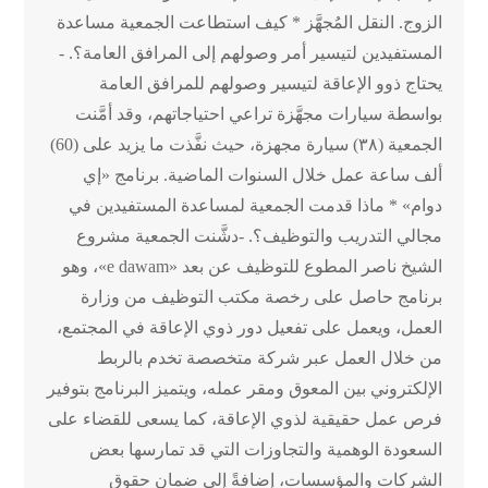
الزوج. النقل المُجهَّز * كيف استطاعت الجمعية مساعدة
المستفيدين لتيسير أمر وصولهم إلى المرافق العامة؟. -
يحتاج ذوو الإعاقة لتيسير وصولهم للمرافق العامة
بواسطة سيارات مجهَّزة تراعي احتياجاتهم، وقد أمَّنت
الجمعية (٣٨) سيارة مجهزة، حيث نفَّذت ما يزيد على (60)
ألف ساعة عمل خلال السنوات الماضية. برنامج «إي
دوام» * ماذا قدمت الجمعية لمساعدة المستفيدين في
مجالي التدريب والتوظيف؟. -دشَّنت الجمعية مشروع
الشيخ ناصر المطوع للتوظيف عن بعد «e dawam»، وهو
برنامج حاصل على رخصة مكتب التوظيف من وزارة
العمل، ويعمل على تفعيل دور ذوي الإعاقة في المجتمع،
من خلال العمل عبر شركة متخصصة تخدم بالربط
الإلكتروني بين المعوق ومقر عمله، ويتميز البرنامج بتوفير
فرص عمل حقيقية لذوي الإعاقة، كما يسعى للقضاء على
السعودة الوهمية والتجاوزات التي قد تمارسها بعض
الشركات والمؤسسات، إضافةً إلى ضمان حقوق