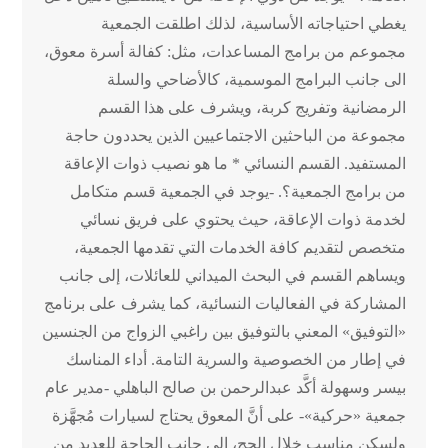
يغطي احتياجاته الأساسية، لذلك اطلقت الجمعية
مجموعم من برامج المساعدات، مثل: كفالة أسرة معوق،
الى جانب البرامج الموسمية، كالأضاحي والسلة
الرمضانية وتفريج كربة، ويشرف على هذا القسم
مجموعة من الباحثين الاجتماعيين الذين يحددون حاجة
المستفيد. القسم النسائي * ما هو نصيب ذوات الإعاقة
من برامج الجمعية؟. -يوجد في الجمعية قسم متكامل
لخدمة ذوات الإعاقة، حيث يحتوي على فريق نسائي
متخصص لتقديم كافة الخدمات التي تقدمها الجمعية،
ويساهم القسم في البحث الميداني للعائلات، إلى جانب
المشاركة في الفعاليات النسائية، كما يشرف على برنامج
«التوفيق» المعني بالتوفيق بين راغبي الزواج من الجنسين
في إطار من الخصوصية والسرية التامة. أداء المناسك
بيسر وسهولة أكَّد عبدالرحمن بن صالح الباهلي -مدير عام
جمعية «حركية»- على أنَّ المعوق يحتاج لسيارات مُجهَّزة
ولسكن مناسب خلال الحج، إلى جانب الحاجة للعديد من