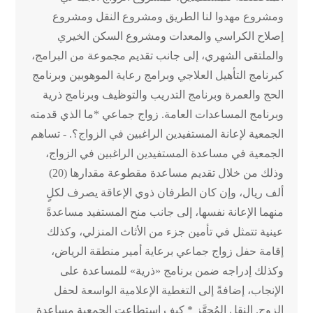
ومشروع مهدوا لنا الطريق ومشروع النقل ومشروع
إصلاح الكراسي والمعدات ومشروع السكن الخيري
والملتقى الشهري، إلى جانب تقديم مجموعة من البرامج،
كبرنامج التأهيل العلاجي وبرامج رعاية الموهوبين وبرنامج
الحج والعمرة وبرنامج التدريب والتوظيف وبرنامج ذرية
وبرنامج المساعدات العامة. زواج جماعي *ما الذي قدمته
الجمعية لإعانة المستفيدين الراغبين في الزواج؟. - تساهم
الجمعية في مساعدة المستفيدين الراغبين في الزواج،
وذلك من خلال تقديم مساعدة مقطوعة مقدارها (20)
ألف ريال، وإن كان الطرفان ذوي الإعاقة يصرف لكلٍ
منهما الإعانة نفسها، إلى جانب منح المستفيد مساعدةً
عينية تتمثل في تأمين جزء من الأثاث المنزلي، وكذلك
إقامة حفل زواج جماعي برعاية أمير منطقة الرياض،
وكذلك إدراجه ضمن برنامج «ذرية» للمساعدة على
الإنجاب، إضافةً إلى التغطية الإعلامية الواسعة لحفل
الزوج. النقل المُجهَّز * كيف استطاعت الجمعية مساعدة