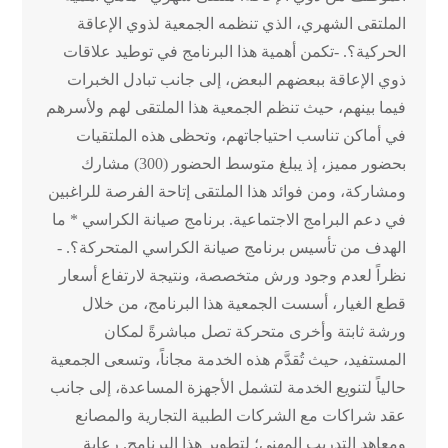
الملتقى الشهري، الذي تنظمه الجمعية لذوي الإعاقة
الحركية؟. -تكمن أهمية هذا البرنامج في توطيد علاقات
ذوي الإعاقة ببعضهم البعض، إلى جانب تبادل الخبرات
فيما بينهم، حيث تنظم الجمعية هذا الملتقى لهم ولأسرهم
في أماكن تناسب احتياجاتهم، وتحظى هذه الملتقيات
بحضور مميز، إذ يبلغ متوسط الحضور (300) مشارك
ومشاركة، ومن فوائد هذا الملتقى إتاحة الفرصة للراغبين
في دعم البرامج الاجتماعية. برنامج صيانة الكراسي * ما
الهدف من تأسيس برنامج صيانة الكراسي المتحركة؟. -
نظراً لعدم وجود ورش متخصصة، ونتيجة لارتفاع أسعار
قطع الغيار، أسست الجمعية هذا البرنامج، من خلال
ورشة ثابتة وأخرى متحركة تصل مباشرةً لمكان
المستفيد، حيث تُقدَّم هذه الخدمة مجاناً، وتسعى الجمعية
حالياً لتنويع الخدمة لتشمل الأجهزة المساعدة، إلى جانب
عقد شراكات مع الشركات الطبية التجارية والمصانع
ومعاهد التدريب المهني؛ لتطوير هذا البرنامج. رعاية