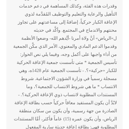
وقدرات هذه الفئة، وكذلك المساهمة في دعم خدمات
التأهيل والرعاية والتعليم والتوظيف المُقدَّمة لذوي
الإعاقة الكبار حركياً، إضافةً إلى مساعدتهم على تجاوز
محنتهم والاندماج في المجتمع. وأكَّد في حديثه
ل»الرياض» أنَّ ولاة أمرنا -أيَّدهم الله- وضعوا الأنظمة
وقدموا الدعم المادي والمعنوي، الأمر الذي مكَّن الجمعية
من أداء واجبها على أكمل وجه، وفيما يلي نص الحوار:
تأسيس الجمعية * متى تأسست جمعية الإعاقة الحركية
للكبار «حركية»؟. - تأسست الجمعية عام 1428ه، وهي
مسجلة رسمياً في وزارة الشؤون الاجتماعية. شروط
الانتساب * ما هي شروط الانتساب للجمعية؟، وما
المستندات المطلوبة لانتساب ذوي الإعاقة الحركية؟. -
لابُدَّ أن يكون المستفيد معاقاً حركياً حسب بطاقة الإعاقة
الصادرة من جهة رسمية، وأن يكون من سكان منطقة
الرياض، وأن يكون عمره (15) عاماً فأكثر، أمَّا المستندات
المطلوبة فهي: بطاقة إعاقة حديثة سارية المفعول