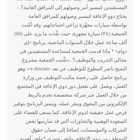
المستفيدين لتيسير أمر وصولهم إلى المرافق العامة؟. -
يحتاج ذوو الإعاقة لتيسير وصولهم للمرافق العامة
بواسطة سيارات مجهَّزة تراعي احتياجاتهم، وقد أمَّنت
الجمعية (٣٨) سيارة مجهزة، حيث نفَّذت ما يزيد على (60)
ألف ساعة عمل خلال السنوات الماضية. برنامج «إي
دوام» * ماذا قدمت الجمعية لمساعدة المستفيدين في
مجالي التدريب والتوظيف؟. -دشَّنت الجمعية مشروع
الشيخ ناصر المطوع للتوظيف عن بعد «e dawam»، وهو
برنامج حاصل على رخصة مكتب التوظيف من وزارة
العمل، ويعمل على تفعيل دور ذوي الإعاقة في المجتمع،
من خلال العمل عبر شركة متخصصة تخدم بالربط
الإلكتروني بين المعوق ومقر عمله، ويتميز البرنامج بتوفير
فرص عمل حقيقية لذوي الإعاقة، كما يسعى للقضاء على
السعودة الوهمية والتجاوزات التي قد تمارسها بعض
الشركات والمؤسسات، إضافةً إلى ضمان حقوق
الموظف من ذوي الإعاقة. ملتقى شهري *ماهي أهمية