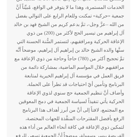
الخدمات المستمرة، وهذا ما لا يتوفر في الواقع، مُبيِّناً أنَّ
جمعية «حركية» تمكنت وللعام الرابع على التوالي بفضل
من الله –عزَّ وجل-، ثمَّ بدعم كريم من الشيخ فهد بن خالد
آل إبراهيم من تيسير الحج لأكثر من (200) من ذوي
الإعاقة الحركية ومرافقيهم، لتستمر السُّنة الحسنة التي
سنَّها والده الشيخ خالد بن إبراهيم آل إبراهيم، موضحاً أنَّه
تمَّ تحجيج أكثر من (780) حاجاً وحاجة من ذوي الإعاقة مع
مرافقيهم خلال المواسم الماضية، بمشاركة دائمة من
فريق العمل في مؤسسة آل إبراهيم الخيرية لمتابعة
البرنامج وتأمين أيّ احتياجات قد تطرأ على الحملة.
وأضاف أنَّ تنظيم الجمعية حج سنوي لذوي الإعاقة
الحركية يأتي تنفيذاً لسياسة الجمعية في دمج المعوقين
مع المجتمع، لافتاً إلى أنَّ من أبرز أهداف هذا البرنامج
الرفع بأفضل المقترحات المنفَّذة للجهات المختصة،
لتمكين ذوي الإعاقة في كافة أنحاء العالم من أداء هذه
الفريضة بيسر وسهولة، موضحاً أنَّ الجمعية تسعى للرفع