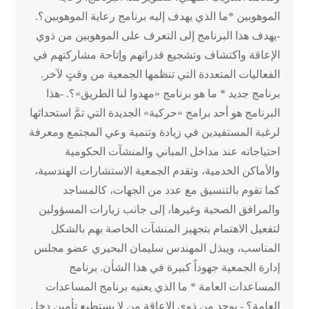
الموهوبين *ما الذي يهدف إليه برنامج رعاية الموهوبين؟.
-يهدف هذا البرنامج إلى التعرف على الموهوبين من ذوي
الإعاقة واكتشاف وتشجيع قدراتهم وإتاحة مشاركتهم في
الفعاليات المتعددة التي تنظمها الجمعية من وقتٍ لآخر.
برنامج جديد * ما هو برنامج «مهدوا لنا الطريق»؟. -هذا
البرنامج هو أحد برامج «حركية» الجديدة التي تمَّ استحداثها
لرغبة المستفيدين في زيادة وتنمية وعي المجتمع ومعرفة
احتياجاته عند مداخل المباني والمنشآت الحكومية
والأماكن الخدمية، وتقدم الجمعية الاستشارات الهندسية،
كما تقوم بالتنسيق مع عدد من الجهات، كالمساجد
والمرافق الصحية وغيرها، إلى جانب زيارات المسؤولين
لتفعيل الاهتمام بتجهيز المنشآت الخاصة بهم بالشكل
المناسب، ويبذل المهندس سليمان البحيري عضو مجلس
إدارة الجمعية جهوداً كبيرة في هذا الشأن. برنامج
المساعدات العامة * ما الذي يعنيه برنامج المساعدات
العامة؟ - يوجد من ذوي الإعاقة من لا يستطيع تأمين دخل