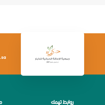
.sa
روابط تهمك
م