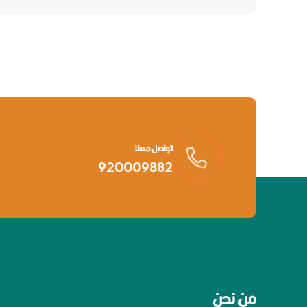
تواصل معنا
920009882
من نحن