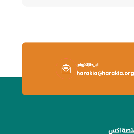
البريد الإلكتروني
harakia@harakia.org
نصة اكس