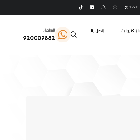
تابعنا :
الإلكترونية
إتصل بنا
للتواصل
920009882