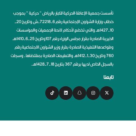
تأسست جمعية الإعاقة الحركية للكبار بالرياض ” حركية ” بموجب
خطاب وزارة الشؤون الإجتماعية رقم 6-72218-ش وتاريخ 20-
10-1427هــ والتي تخضع لأحكام لائحة الجمعيات والمؤسسات
الخيرية الصادرة بقرار مجلس الوزراء رقم 107وتاريخ 25-6-1410هــ
وقواعدها التنفيذية الصادرة بقرار وزير الشؤون الاجتماعية رقم
760 وتاريخ 30-1-1412هــ والتعليمات الصادرة بمقتضاها، وسجلت
بالسجل الخاص لديها برقم 367 بتاريخ 18-7-1428هــ.
تابعنا