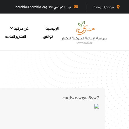
موقع الجمعية
بريد إلكتروني : harakia@harakia.org.sa
الرئيسية
عن حركية
توافق
التقارير العامة
cuqfwrswgaa5yw7