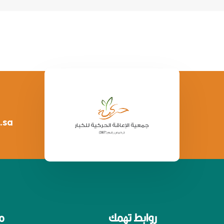
.sa
روابط تهمك
م