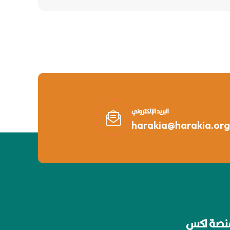
البريد الإلكتروني
harakia@harakia.org
نصة اكس