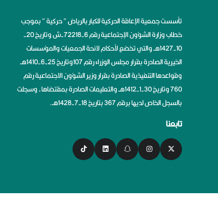
تأسست جمعية الإعاقة الحركية للكبار بالرياض ” حركية ” بموجب
خطاب وزارة الشؤون الإجتماعية رقم 6-72218-ش وتاريخ 20-
10-1427هــ والتي تخضع لأحكام لائحة الجمعيات والمؤسسات
الخيرية الصادرة بقرار مجلس الوزراء رقم 107وتاريخ 25-6-1410هــ
وقواعدها التنفيذية الصادرة بقرار وزير الشؤون الاجتماعية رقم
760 وتاريخ 30-1-1412هــ والتعليمات الصادرة بمقتضاها، وسجلت
بالسجل الخاص لديها برقم 367 بتاريخ 18-7-1428هــ.
تابعنا