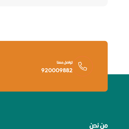
تواصل معنا
920009882
من نحن