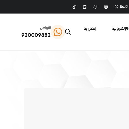
تابعنا :
الإلكترونية
إتصل بنا
للتواصل
920009882