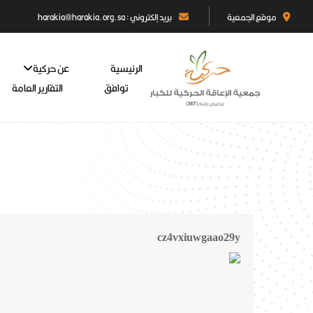
موقع الجمعية
بريد إلكتروني : harakia@harakia.org.sa
الرئيسية
عن حركية
توافق
التقارير العامة
cz4vxiuwgaao29y