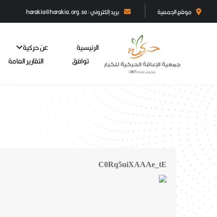
موقع الجمعية
بريد إلكتروني : harakia@harakia.org.sa
الرئيسية
عن حركية
توافق
التقارير العامة
C0Rq5uiXAAAe_tE