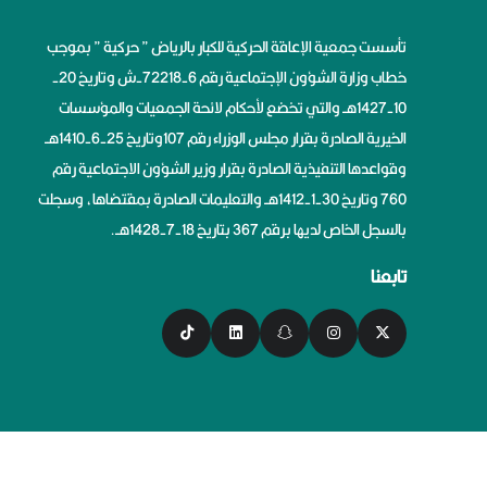
تأسست جمعية الإعاقة الحركية للكبار بالرياض ” حركية ” بموجب
خطاب وزارة الشؤون الإجتماعية رقم 6-72218-ش وتاريخ 20-
10-1427هــ والتي تخضع لأحكام لائحة الجمعيات والمؤسسات
الخيرية الصادرة بقرار مجلس الوزراء رقم 107وتاريخ 25-6-1410هــ
وقواعدها التنفيذية الصادرة بقرار وزير الشؤون الاجتماعية رقم
760 وتاريخ 30-1-1412هــ والتعليمات الصادرة بمقتضاها، وسجلت
بالسجل الخاص لديها برقم 367 بتاريخ 18-7-1428هــ.
تابعنا