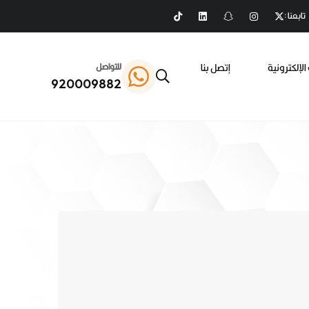
تابعنا :
الإلكترونية
إتصل بنا
للتواصل
920009882