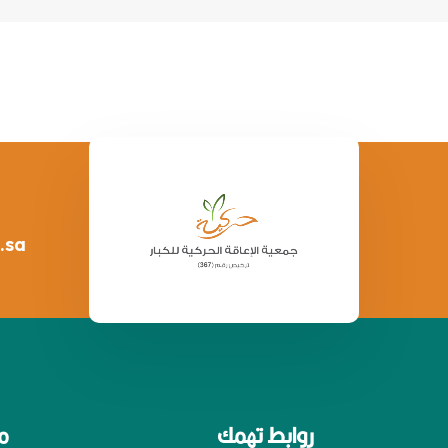
.sa
روابط تهمك
م