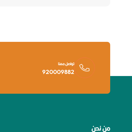
تواصل معنا
920009882
من نحن