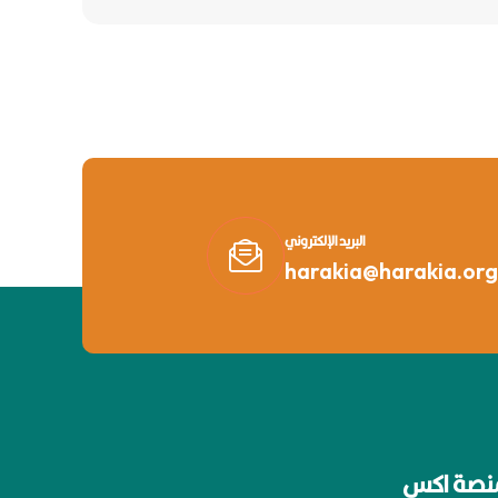
البريد الإلكتروني
harakia@harakia.org
نصة اكس