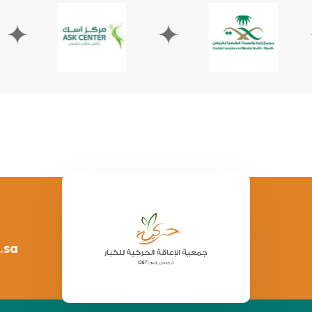
✦
✦
.sa