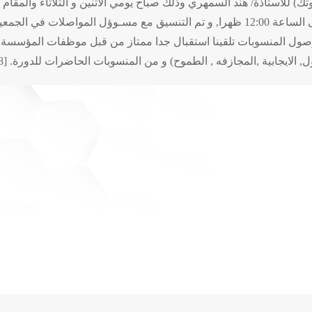
) للأستاذة/ هند السمهري وذلك صباح يومي الاثنين و الثلاثاء والمقام
الوصول لمقر الدورة في تمام الساعة 9:00صباحا وحتى الساعة 12:00 ظهرا, و تم التنسيق 
د وصول المنسوبات تلقينا استقبال جدا ممتاز من قبل موظفات المؤسسة
 ,المجازفه , الطموح) و من المنسوبات الحاضرات للدورة. [gallery ids="2096,2097,2098"]