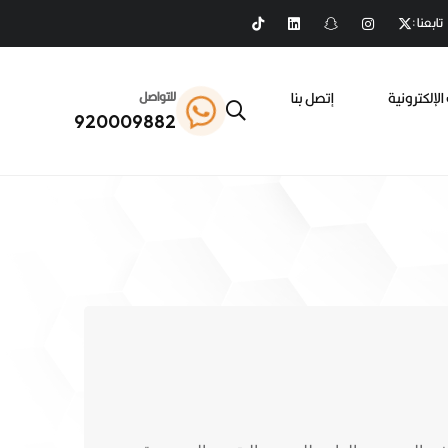
تابعنا :
الإلكترونية
إتصل بنا
للتواصل
920009882