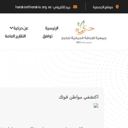
موقع الجمعية
بريد إلكتروني : harakia@harakia.org.sa
الرئيسية
عن حركية
توافق
التقارير العامة
اكتشفي مواطن قوتك