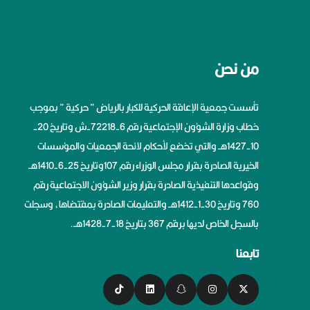
من نحن
تأسست جمعية الإعاقة الحركية للكبار بالرياض ” حركية ” بموجب
خطاب وزارة الشؤون الإجتماعية رقم 6-72218-ش وتاريخ 20-
10-1427هــ والتي تخضع لأحكام لائحة الجمعيات والمؤسسات
الخيرية الصادرة بقرار مجلس الوزراء رقم 107وتاريخ 25-6-1410هــ
وقواعدها التنفيذية الصادرة بقرار وزير الشؤون الاجتماعية رقم
760 وتاريخ 30-1-1412هــ والتعليمات الصادرة بمقتضاها، وسجلت
بالسجل الخاص لديها برقم 367 بتاريخ 18-7-1428هــ.
تابعنا