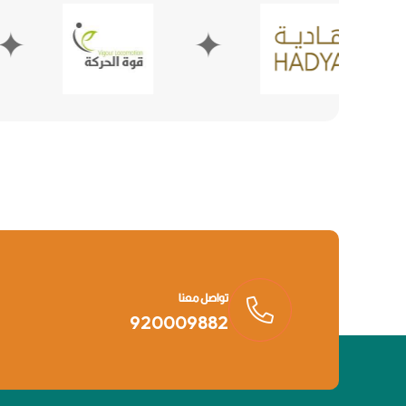
✦
✦
تواصل معنا
920009882