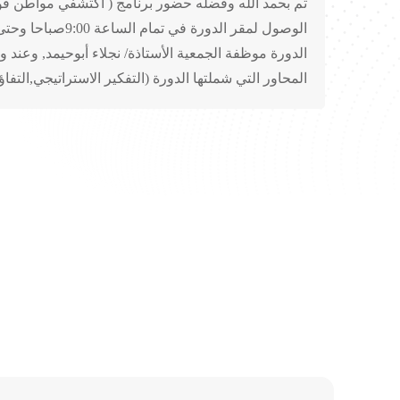
تم بحمد الله وفضله حضور برنامج ( اكتشفي مواطن قوتك
الدورة موظفة الجمعية الأستاذة/ نجلاء أبوحيمد, وعن
المحاور التي شملتها الدورة (التفكير الاستراتيجي,التفاؤل, الايجابية