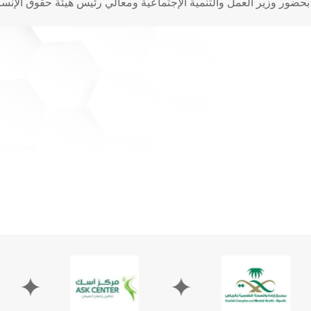
والتنمية الإجتماعية ومعالي رئيس هيئة حقوق الإنسان [llery ids="2136,2135,2134,2133
✦
✦