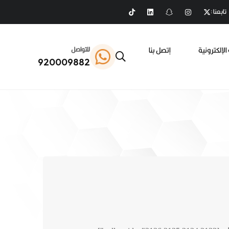
تابعنا :
الإلكترونية
إتصل بنا
للتواصل
920009882