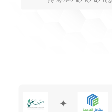
ga"]
✦
✦