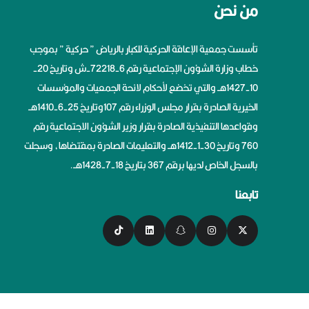
من نحن
تأسست جمعية الإعاقة الحركية للكبار بالرياض ” حركية ” بموجب
خطاب وزارة الشؤون الإجتماعية رقم 6-72218-ش وتاريخ 20-
10-1427هــ والتي تخضع لأحكام لائحة الجمعيات والمؤسسات
الخيرية الصادرة بقرار مجلس الوزراء رقم 107وتاريخ 25-6-1410هــ
وقواعدها التنفيذية الصادرة بقرار وزير الشؤون الاجتماعية رقم
760 وتاريخ 30-1-1412هــ والتعليمات الصادرة بمقتضاها، وسجلت
بالسجل الخاص لديها برقم 367 بتاريخ 18-7-1428هــ.
تابعنا