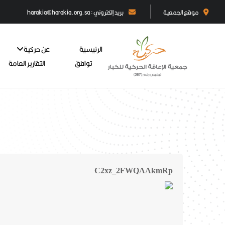
موقع الجمعية
بريد إلكتروني : harakia@harakia.org.sa
الرئيسية
عن حركية
توافق
التقارير العامة
C2xz_2FWQAAkmRp