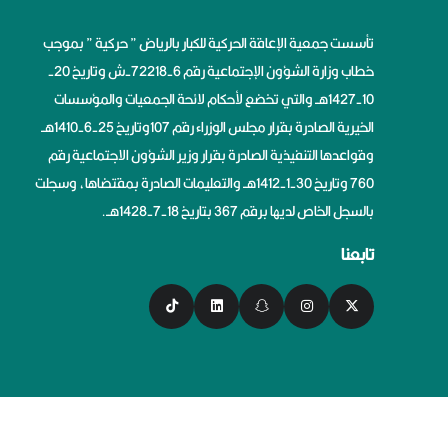
تأسست جمعية الإعاقة الحركية للكبار بالرياض ” حركية ” بموجب
خطاب وزارة الشؤون الإجتماعية رقم 6-72218-ش وتاريخ 20-
10-1427هــ والتي تخضع لأحكام لائحة الجمعيات والمؤسسات
الخيرية الصادرة بقرار مجلس الوزراء رقم 107وتاريخ 25-6-1410هــ
وقواعدها التنفيذية الصادرة بقرار وزير الشؤون الاجتماعية رقم
760 وتاريخ 30-1-1412هــ والتعليمات الصادرة بمقتضاها، وسجلت
بالسجل الخاص لديها برقم 367 بتاريخ 18-7-1428هــ.
تابعنا