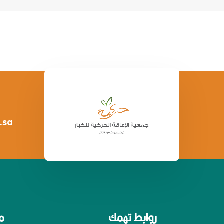
.sa
روابط تهمك
م