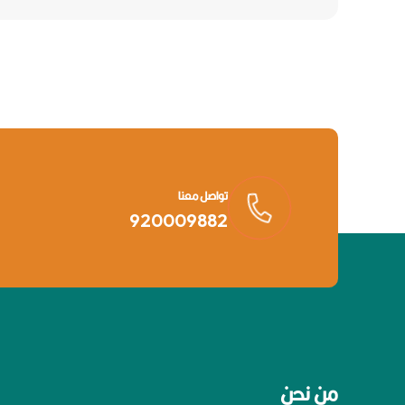
تواصل معنا
920009882
من نحن