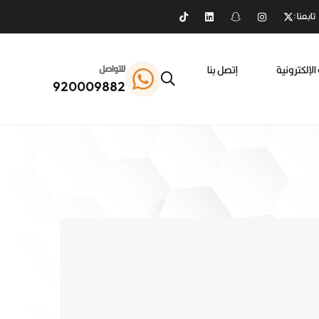
تابعنا :
الإلكترونية
إتصل بنا
للتواصل
920009882