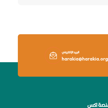
البريد الإلكتروني
harakia@harakia.org
نصة اكس