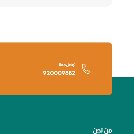
تواصل معنا
920009882
من نحن