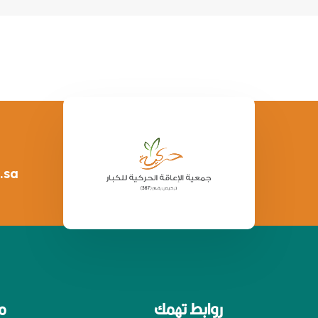
.sa
روابط تهمك
م