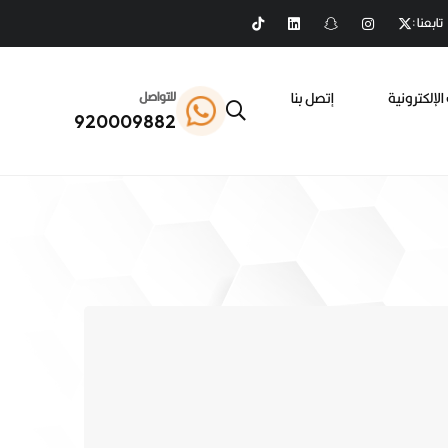
تابعنا :
الإلكترونية
إتصل بنا
للتواصل
920009882