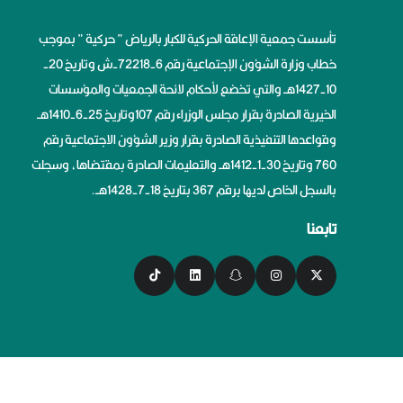
تأسست جمعية الإعاقة الحركية للكبار بالرياض ” حركية ” بموجب
خطاب وزارة الشؤون الإجتماعية رقم 6-72218-ش وتاريخ 20-
10-1427هــ والتي تخضع لأحكام لائحة الجمعيات والمؤسسات
الخيرية الصادرة بقرار مجلس الوزراء رقم 107وتاريخ 25-6-1410هــ
وقواعدها التنفيذية الصادرة بقرار وزير الشؤون الاجتماعية رقم
760 وتاريخ 30-1-1412هــ والتعليمات الصادرة بمقتضاها، وسجلت
بالسجل الخاص لديها برقم 367 بتاريخ 18-7-1428هــ.
تابعنا