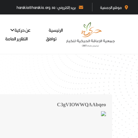
موقع الجمعية
بريد إلكتروني : harakia@harakia.org.sa
الرئيسية
عن حركية
توافق
التقارير العامة
C3gVIOWWQAAbqeo