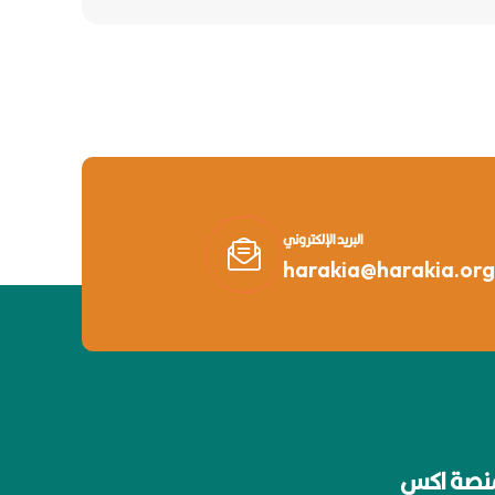
البريد الإلكتروني
harakia@harakia.org
نصة اكس