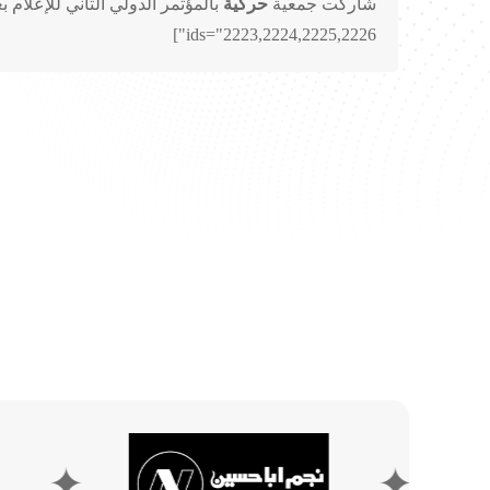
شاركت جمعية
حركية
بالمؤتمر الدولي الثاني للإعلام بع
ids="2223,2224,2225,2226"]
✦