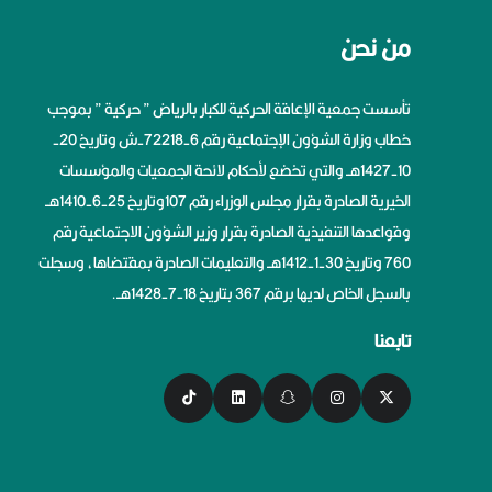
من نحن
تأسست جمعية الإعاقة الحركية للكبار بالرياض ” حركية ” بموجب
خطاب وزارة الشؤون الإجتماعية رقم 6-72218-ش وتاريخ 20-
10-1427هــ والتي تخضع لأحكام لائحة الجمعيات والمؤسسات
الخيرية الصادرة بقرار مجلس الوزراء رقم 107وتاريخ 25-6-1410هــ
وقواعدها التنفيذية الصادرة بقرار وزير الشؤون الاجتماعية رقم
760 وتاريخ 30-1-1412هــ والتعليمات الصادرة بمقتضاها، وسجلت
بالسجل الخاص لديها برقم 367 بتاريخ 18-7-1428هــ.
تابعنا