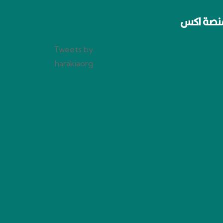
نصة اكس
Tweets by
harakiaorg