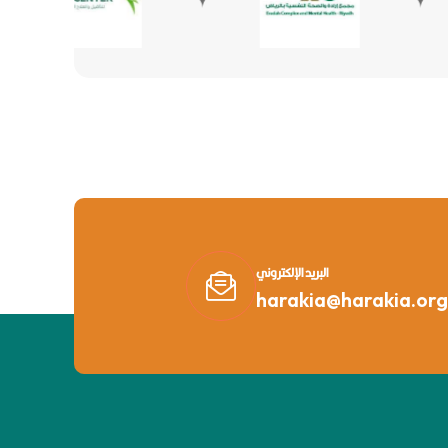
البريد الإلكتروني
harakia@harakia.org