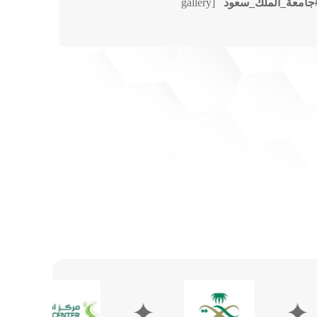
جامعة_الملك_سعود
[gallery
✦
✦