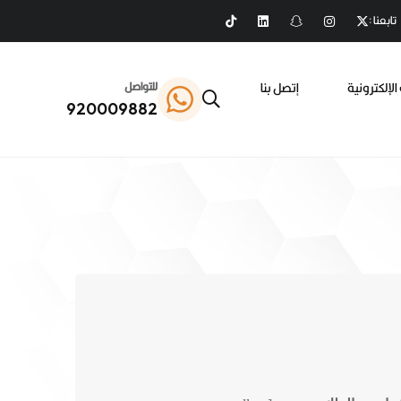
تابعنا :
الإلكترونية
إتصل بنا
للتواصل
920009882