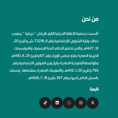
من نحن
تأسست جمعية الإعاقة الحركية للكبار بالرياض ” حركية ” بموجب
خطاب وزارة الشؤون الإجتماعية رقم 6-72218-ش وتاريخ 20-
10-1427هــ والتي تخضع لأحكام لائحة الجمعيات والمؤسسات
الخيرية الصادرة بقرار مجلس الوزراء رقم 107وتاريخ 25-6-1410هــ
وقواعدها التنفيذية الصادرة بقرار وزير الشؤون الاجتماعية رقم
760 وتاريخ 30-1-1412هــ والتعليمات الصادرة بمقتضاها، وسجلت
بالسجل الخاص لديها برقم 367 بتاريخ 18-7-1428هــ.
تابعنا