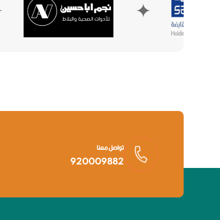
✦
✦
تواصل معنا
920009882