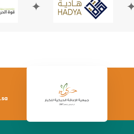
✦
.sa