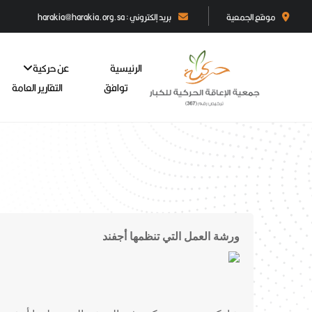
موقع الجمعية
بريد إلكتروني : harakia@harakia.org.sa
الرئيسية
عن حركية
توافق
التقارير العامة
ورشة العمل التي تنظمها أجفند