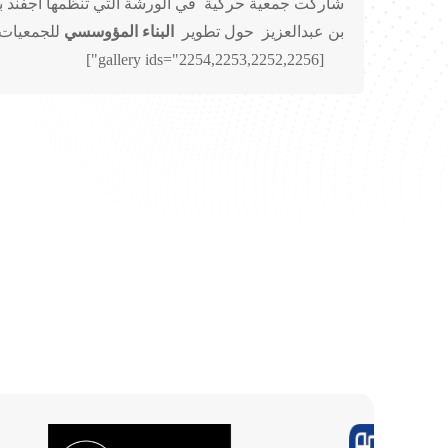
شاركت جمعية حركية في الورشة التي تنظمها أجفند بر
بن عبدالعزيز حول تطوير
البناء المؤوسسي
للجمعيات ا
[gallery ids="2254,2253,2252,2256"]