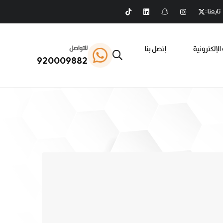
تابعنا :
الإلكترونية
إتصل بنا
للتواصل
920009882