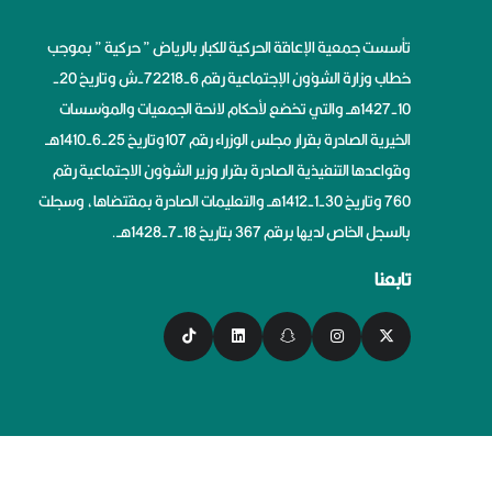
تأسست جمعية الإعاقة الحركية للكبار بالرياض ” حركية ” بموجب
خطاب وزارة الشؤون الإجتماعية رقم 6-72218-ش وتاريخ 20-
10-1427هــ والتي تخضع لأحكام لائحة الجمعيات والمؤسسات
الخيرية الصادرة بقرار مجلس الوزراء رقم 107وتاريخ 25-6-1410هــ
وقواعدها التنفيذية الصادرة بقرار وزير الشؤون الاجتماعية رقم
760 وتاريخ 30-1-1412هــ والتعليمات الصادرة بمقتضاها، وسجلت
بالسجل الخاص لديها برقم 367 بتاريخ 18-7-1428هــ.
تابعنا