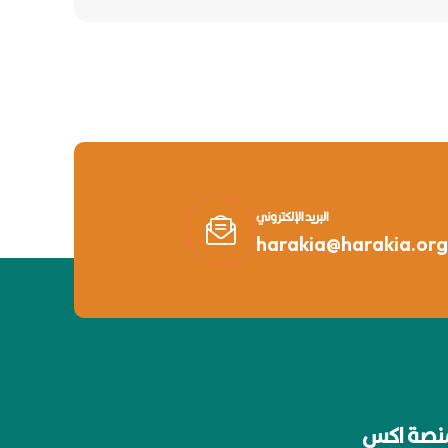
البريد الإلكتروني
harakia@harakia.org
نصة اكس