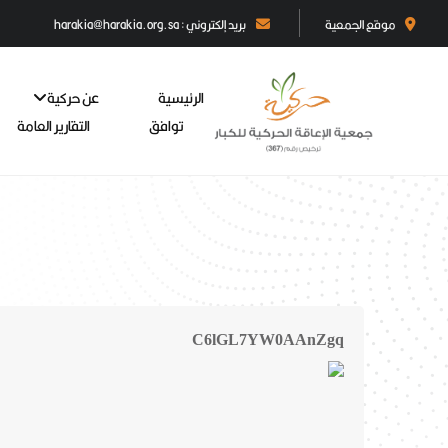
موقع الجمعية
بريد إلكتروني : harakia@harakia.org.sa
الرئيسية
عن حركية
توافق
التقارير العامة
C6lGL7YW0AAnZgq