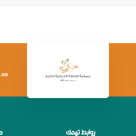
.sa
روابط تهمك
م