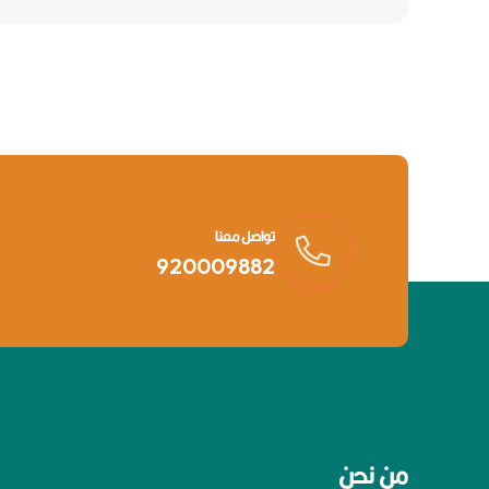
تواصل معنا
920009882
من نحن