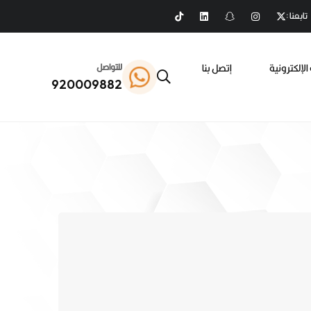
تابعنا :
الإلكترونية
إتصل بنا
للتواصل
920009882