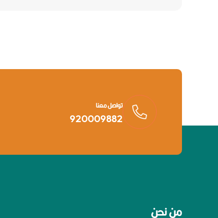
تواصل معنا
920009882
من نحن