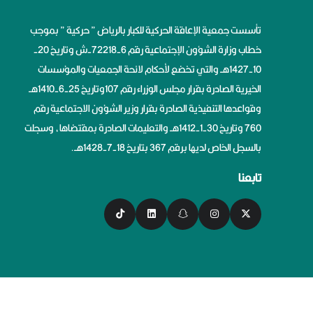
تأسست جمعية الإعاقة الحركية للكبار بالرياض ” حركية ” بموجب
خطاب وزارة الشؤون الإجتماعية رقم 6-72218-ش وتاريخ 20-
10-1427هــ والتي تخضع لأحكام لائحة الجمعيات والمؤسسات
الخيرية الصادرة بقرار مجلس الوزراء رقم 107وتاريخ 25-6-1410هــ
وقواعدها التنفيذية الصادرة بقرار وزير الشؤون الاجتماعية رقم
760 وتاريخ 30-1-1412هــ والتعليمات الصادرة بمقتضاها، وسجلت
بالسجل الخاص لديها برقم 367 بتاريخ 18-7-1428هــ.
تابعنا