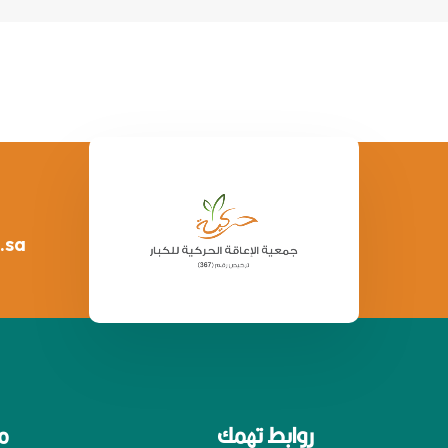
.sa
روابط تهمك
م