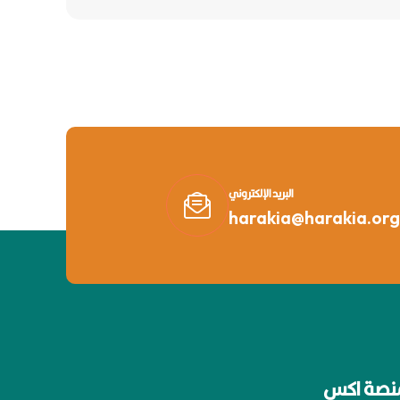
البريد الإلكتروني
harakia@harakia.org
نصة اكس