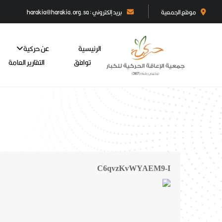
موقع الجمعية
بريد إلكتروني : harakia@harakia.org.sa
الرئيسية
عن حركية
توافق
التقارير العامة
C6qvzKvWYAEM9-I