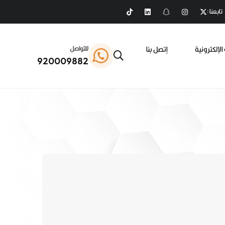
تابعنا :
الإلكترونية
إتصل بنا
للتواصل
920009882