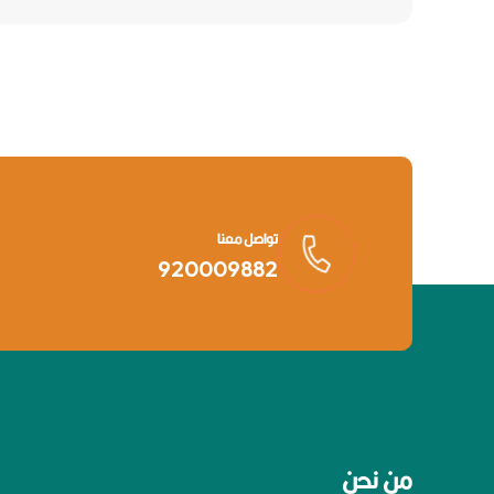
تواصل معنا
920009882
من نحن