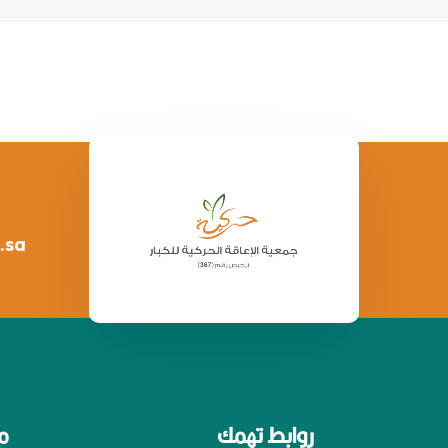
.sa
روابط تهمك
م