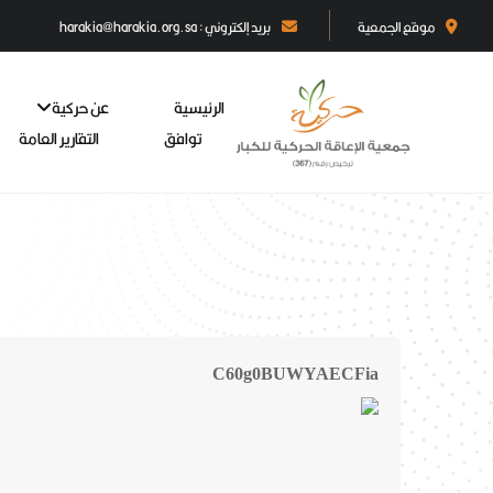
موقع الجمعية
بريد إلكتروني : harakia@harakia.org.sa
الرئيسية
عن حركية
توافق
التقارير العامة
C60g0BUWYAECFia