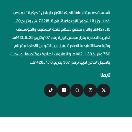
تأسست جمعية الإعاقة الحركية للكبار بالرياض ” حركية ” بموجب
خطاب وزارة الشؤون الإجتماعية رقم 6-72218-ش وتاريخ 20-
10-1427هــ والتي تخضع لأحكام لائحة الجمعيات والمؤسسات
الخيرية الصادرة بقرار مجلس الوزراء رقم 107وتاريخ 25-6-1410هــ
وقواعدها التنفيذية الصادرة بقرار وزير الشؤون الاجتماعية رقم
760 وتاريخ 30-1-1412هــ والتعليمات الصادرة بمقتضاها، وسجلت
بالسجل الخاص لديها برقم 367 بتاريخ 18-7-1428هــ.
تابعنا