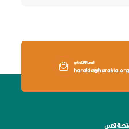
البريد الإلكتروني
harakia@harakia.org
نصة اكس