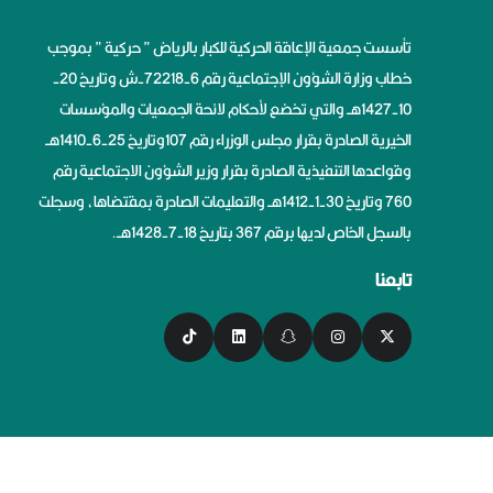
تأسست جمعية الإعاقة الحركية للكبار بالرياض ” حركية ” بموجب
خطاب وزارة الشؤون الإجتماعية رقم 6-72218-ش وتاريخ 20-
10-1427هــ والتي تخضع لأحكام لائحة الجمعيات والمؤسسات
الخيرية الصادرة بقرار مجلس الوزراء رقم 107وتاريخ 25-6-1410هــ
وقواعدها التنفيذية الصادرة بقرار وزير الشؤون الاجتماعية رقم
760 وتاريخ 30-1-1412هــ والتعليمات الصادرة بمقتضاها، وسجلت
بالسجل الخاص لديها برقم 367 بتاريخ 18-7-1428هــ.
تابعنا