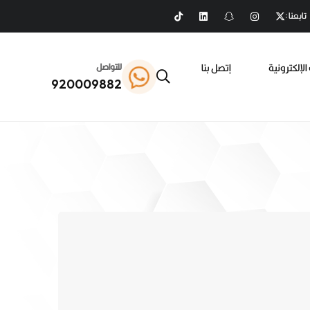
تابعنا :
الإلكترونية
إتصل بنا
للتواصل
920009882