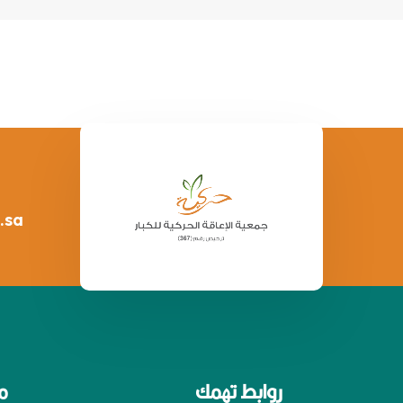
.sa
روابط تهمك
م