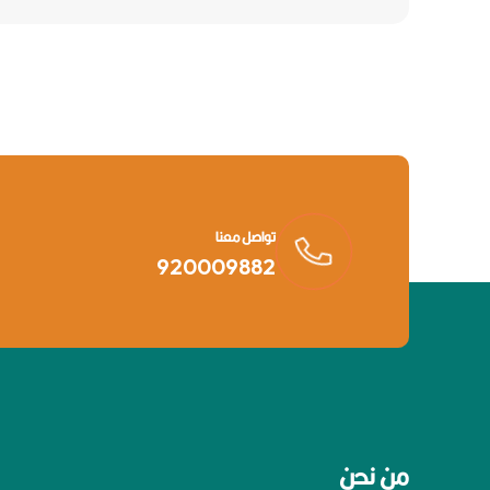
تواصل معنا
920009882
من نحن