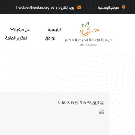
موقع الجمعية
بريد إلكتروني : harakia@harakia.org.sa
الرئيسية
عن حركية
توافق
التقارير العامة
C60XWyrXAAQgjCg