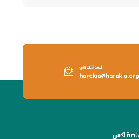
البريد الإلكتروني
harakia@harakia.org
نصة اكس