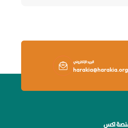
البريد الإلكتروني
harakia@harakia.org
نصة اكس