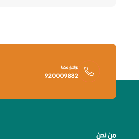
تواصل معنا
920009882
من نحن