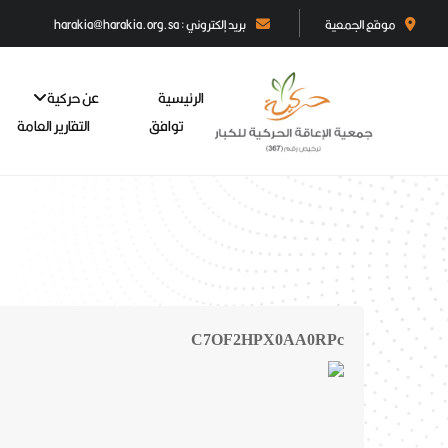
موقع الجمعية
بريد إلكتروني : harakia@harakia.org.sa
الرئيسية
عن حركية
توافق
التقارير العامة
C7OF2HPX0AA0RPc