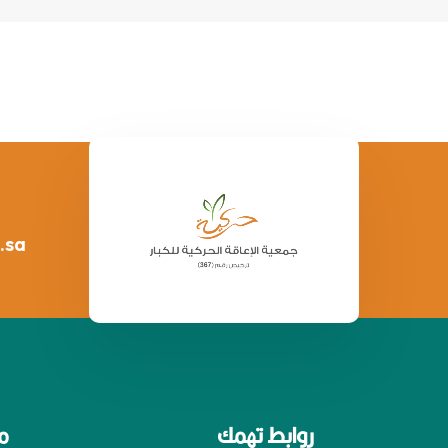
.sa
روابط تهمك
م