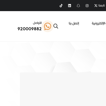
تابعنا :
الإلكترونية
إتصل بنا
للتواصل
920009882