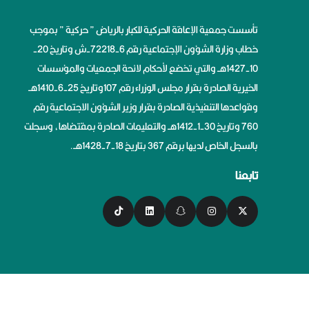
تأسست جمعية الإعاقة الحركية للكبار بالرياض ” حركية ” بموجب
خطاب وزارة الشؤون الإجتماعية رقم 6-72218-ش وتاريخ 20-
10-1427هــ والتي تخضع لأحكام لائحة الجمعيات والمؤسسات
الخيرية الصادرة بقرار مجلس الوزراء رقم 107وتاريخ 25-6-1410هــ
وقواعدها التنفيذية الصادرة بقرار وزير الشؤون الاجتماعية رقم
760 وتاريخ 30-1-1412هــ والتعليمات الصادرة بمقتضاها، وسجلت
بالسجل الخاص لديها برقم 367 بتاريخ 18-7-1428هــ.
تابعنا