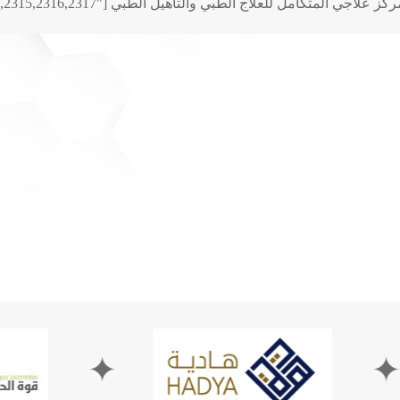
كز علاجي المتكامل للعلاج الطبي والتأهيل الطبي ⁦
,2315,2316,2317"]
✦