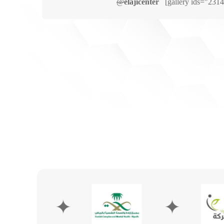
@
elajicenter
[gallery ids="2314
✦
✦