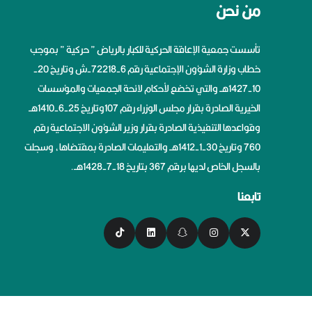
من نحن
تأسست جمعية الإعاقة الحركية للكبار بالرياض ” حركية ” بموجب
خطاب وزارة الشؤون الإجتماعية رقم 6-72218-ش وتاريخ 20-
10-1427هــ والتي تخضع لأحكام لائحة الجمعيات والمؤسسات
الخيرية الصادرة بقرار مجلس الوزراء رقم 107وتاريخ 25-6-1410هــ
وقواعدها التنفيذية الصادرة بقرار وزير الشؤون الاجتماعية رقم
760 وتاريخ 30-1-1412هــ والتعليمات الصادرة بمقتضاها، وسجلت
بالسجل الخاص لديها برقم 367 بتاريخ 18-7-1428هــ.
تابعنا