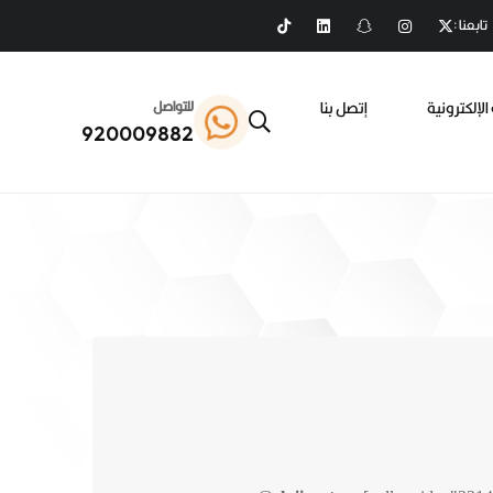
تابعنا :
الإلكترونية
إتصل بنا
للتواصل
920009882