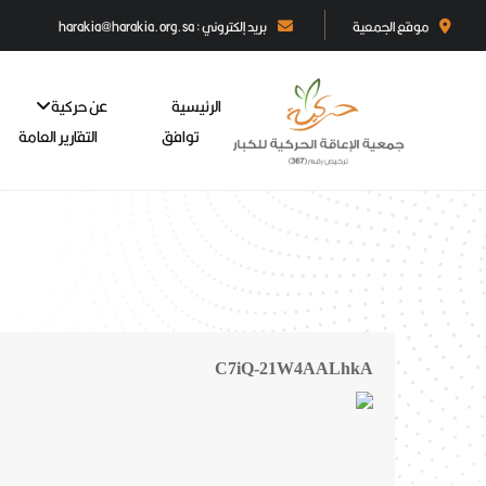
موقع الجمعية
بريد إلكتروني : harakia@harakia.org.sa
الرئيسية
عن حركية
توافق
التقارير العامة
C7iQ-21W4AALhkA