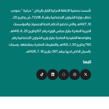
تأسست جمعية الإعاقة الحركية للكبار بالرياض ” حركية ” بموجب
خطاب وزارة الشؤون الإجتماعية رقم 6-72218-ش وتاريخ 20-
10-1427هــ والتي تخضع لأحكام لائحة الجمعيات والمؤسسات
الخيرية الصادرة بقرار مجلس الوزراء رقم 107وتاريخ 25-6-1410هــ
وقواعدها التنفيذية الصادرة بقرار وزير الشؤون الاجتماعية رقم
760 وتاريخ 30-1-1412هــ والتعليمات الصادرة بمقتضاها، وسجلت
بالسجل الخاص لديها برقم 367 بتاريخ 18-7-1428هــ.
تابعنا