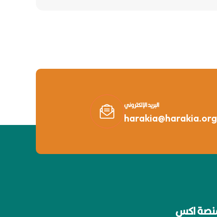
البريد الإلكتروني
harakia@harakia.org
نصة اكس