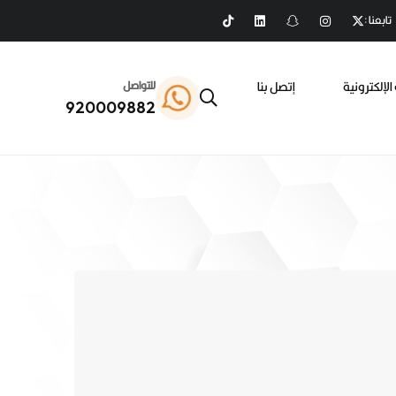
تابعنا :
الإلكترونية
إتصل بنا
للتواصل
920009882