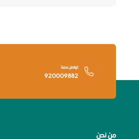
تواصل معنا
920009882
من نحن