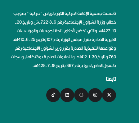
تأسست جمعية الإعاقة الحركية للكبار بالرياض ” حركية ” بموجب
خطاب وزارة الشؤون الإجتماعية رقم 6-72218-ش وتاريخ 20-
10-1427هــ والتي تخضع لأحكام لائحة الجمعيات والمؤسسات
الخيرية الصادرة بقرار مجلس الوزراء رقم 107وتاريخ 25-6-1410هــ
وقواعدها التنفيذية الصادرة بقرار وزير الشؤون الاجتماعية رقم
760 وتاريخ 30-1-1412هــ والتعليمات الصادرة بمقتضاها، وسجلت
بالسجل الخاص لديها برقم 367 بتاريخ 18-7-1428هــ.
تابعنا