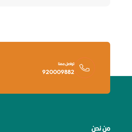
تواصل معنا
920009882
من نحن