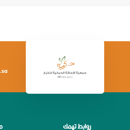
.sa
روابط تهمك
م