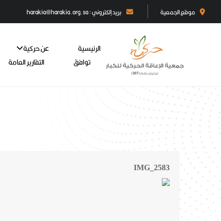
موقع الجمعية
بريد إلكتروني : harakia@harakia.org.sa
الرئيسية
عن حركية
توافق
التقارير العامة
IMG_2583