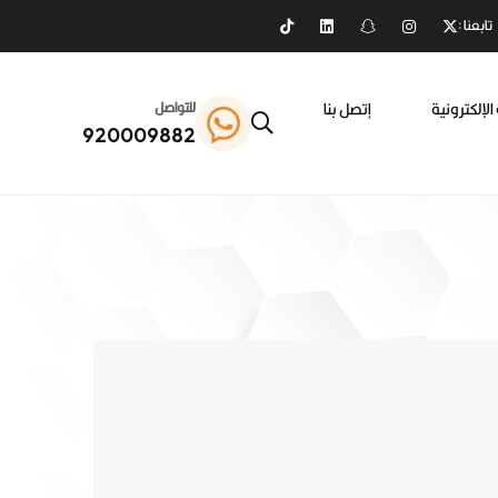
تابعنا :
الإلكترونية
إتصل بنا
للتواصل
920009882