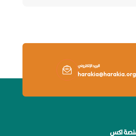
البريد الإلكتروني
harakia@harakia.org
نصة اكس