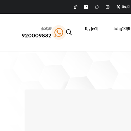
تابعنا :
الإلكترونية
إتصل بنا
للتواصل
920009882