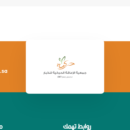
.sa
روابط تهمك
م