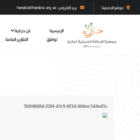
موقع الجمعية
بريد إلكتروني : harakia@harakia.org.sa
الرئيسية
عن حركية
توافق
التقارير العامة
5b94068d-f26f-43c9-8f3d-6bbec544ed5c