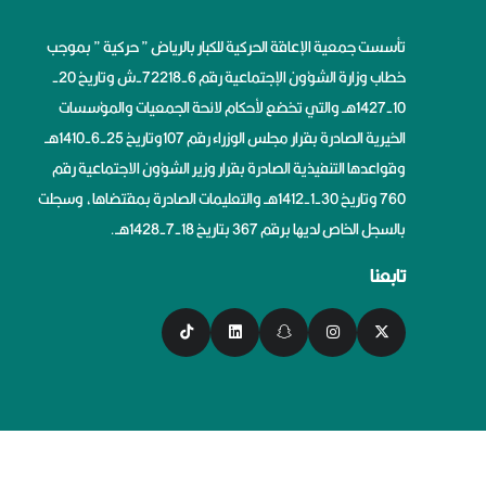
تأسست جمعية الإعاقة الحركية للكبار بالرياض ” حركية ” بموجب
خطاب وزارة الشؤون الإجتماعية رقم 6-72218-ش وتاريخ 20-
10-1427هــ والتي تخضع لأحكام لائحة الجمعيات والمؤسسات
الخيرية الصادرة بقرار مجلس الوزراء رقم 107وتاريخ 25-6-1410هــ
وقواعدها التنفيذية الصادرة بقرار وزير الشؤون الاجتماعية رقم
760 وتاريخ 30-1-1412هــ والتعليمات الصادرة بمقتضاها، وسجلت
بالسجل الخاص لديها برقم 367 بتاريخ 18-7-1428هــ.
تابعنا