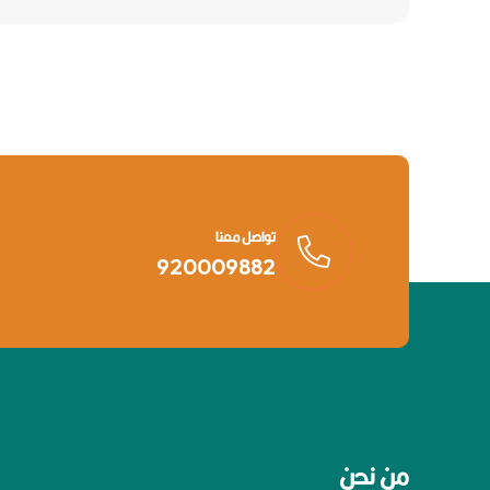
تواصل معنا
920009882
من نحن