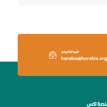
البريد الإلكتروني
harakia@harakia.org
نصة اكس