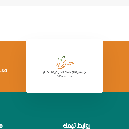
.sa
روابط تهمك
م