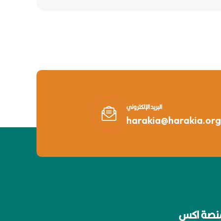
البريد الإلكتروني
harakia@harakia.org
نصة اكس