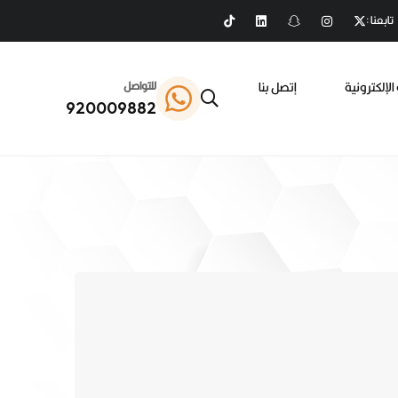
تابعنا :
الإلكترونية
إتصل بنا
للتواصل
920009882