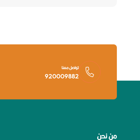
تواصل معنا
920009882
من نحن