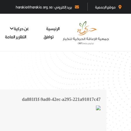
موقع الجمعية
بريد إلكتروني : harakia@harakia.org.sa
الرئيسية
عن حركية
توافق
التقارير العامة
da881f1f-9ad0-42ec-a295-221a91017c47