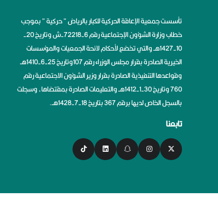
تأسست جمعية الإعاقة الحركية للكبار بالرياض ” حركية ” بموجب
خطاب وزارة الشؤون الإجتماعية رقم 6-72218-ش وتاريخ 20-
10-1427هــ والتي تخضع لأحكام لائحة الجمعيات والمؤسسات
الخيرية الصادرة بقرار مجلس الوزراء رقم 107وتاريخ 25-6-1410هــ
وقواعدها التنفيذية الصادرة بقرار وزير الشؤون الاجتماعية رقم
760 وتاريخ 30-1-1412هــ والتعليمات الصادرة بمقتضاها، وسجلت
بالسجل الخاص لديها برقم 367 بتاريخ 18-7-1428هــ.
تابعنا