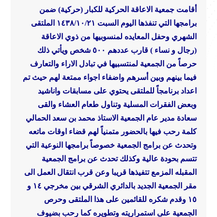
أقامت جمعية الاعاقة الحركية للكبار (حركية) ضمن
برامجها التي تنفذها اليوم السبت ١٤٣٨/١٠/٢١
الملتقى
الشهري وحفل المعايده لمنسوبيها من ذوي الاعاقة
(رجال و نساء ) قارب عددهم ٥٠٠ شخص
ويأتي ذلك
حرصاً من الجمعية لمنتسبيها في تبادل الاراء والتعارف
فيما بينهم وبين أسرهم واضفاء اجواء ممتعة لهم حيث تم
اعداد برنامجاً للملتقى يحتوي على مسابقات واناشيد
وبعض الفقرات المسلية وتناول طعام العشاء
والقى
سعادة مدير عام الجمعية الاستاذ محمد بن سعد الحمالي
كلمة رحب فيها بالحضور متمنياً لهم قضاء اوقات ماتعه
وتحدث عن برامج الجمعية
خصوصاً برامجها النوعية التي
تتسم بحودة عالية وكذلك تحدث عن برامج الجمعية
المقبله المزمع تتفيذها قريبا
وعن قرب انتقال العمل الى
مقر الجمعية الجديد بالدائري الشرقي بين مخرجي ١٤ و
١٥
وقدم شكره للقائمين على هذا الملتقى
وحرص
الجمعية على استمراريته وتطويره
كما رحب بضيوف