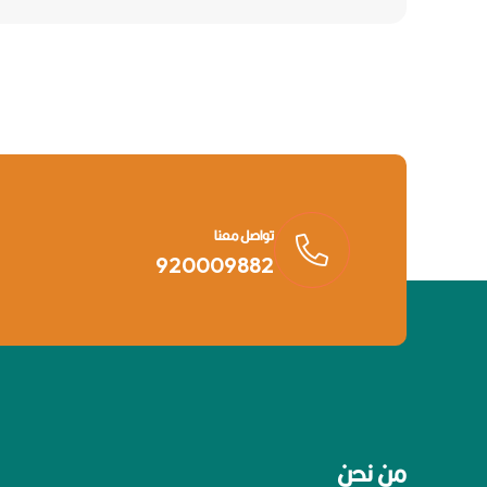
تواصل معنا
920009882
من نحن