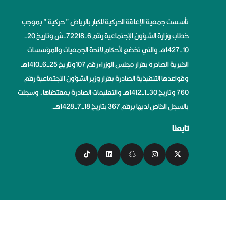
تأسست جمعية الإعاقة الحركية للكبار بالرياض ” حركية ” بموجب
خطاب وزارة الشؤون الإجتماعية رقم 6-72218-ش وتاريخ 20-
10-1427هــ والتي تخضع لأحكام لائحة الجمعيات والمؤسسات
الخيرية الصادرة بقرار مجلس الوزراء رقم 107وتاريخ 25-6-1410هــ
وقواعدها التنفيذية الصادرة بقرار وزير الشؤون الاجتماعية رقم
760 وتاريخ 30-1-1412هــ والتعليمات الصادرة بمقتضاها، وسجلت
بالسجل الخاص لديها برقم 367 بتاريخ 18-7-1428هــ.
تابعنا