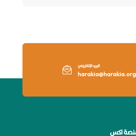
البريد الإلكتروني
harakia@harakia.org
نصة اكس