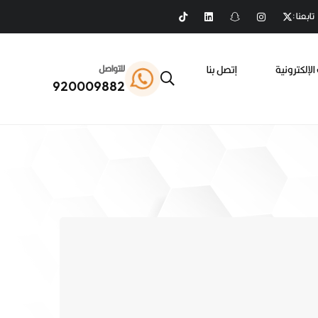
تابعنا :
الإلكترونية
إتصل بنا
للتواصل
920009882