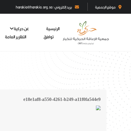
موقع الجمعية
بريد إلكتروني : harakia@harakia.org.sa
الرئيسية
عن حركية
توافق
التقارير العامة
e18e1af8-a550-4261-b249-a11f0fa544e9