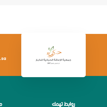
.sa
روابط تهمك
م