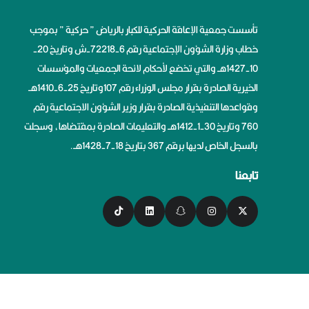
تأسست جمعية الإعاقة الحركية للكبار بالرياض ” حركية ” بموجب
خطاب وزارة الشؤون الإجتماعية رقم 6-72218-ش وتاريخ 20-
10-1427هــ والتي تخضع لأحكام لائحة الجمعيات والمؤسسات
الخيرية الصادرة بقرار مجلس الوزراء رقم 107وتاريخ 25-6-1410هــ
وقواعدها التنفيذية الصادرة بقرار وزير الشؤون الاجتماعية رقم
760 وتاريخ 30-1-1412هــ والتعليمات الصادرة بمقتضاها، وسجلت
بالسجل الخاص لديها برقم 367 بتاريخ 18-7-1428هــ.
تابعنا