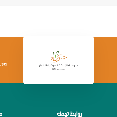
.sa
روابط تهمك
م