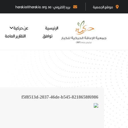
موقع الجمعية
بريد إلكتروني : harakia@harakia.org.sa
الرئيسية
عن حركية
توافق
التقارير العامة
f5f8513d-2037-46de-b545-8218658f6986