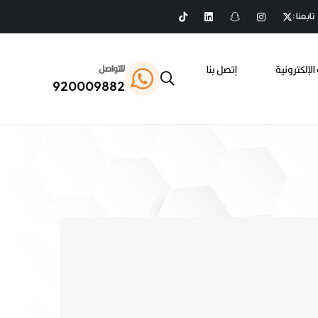
تابعنا :
الإلكترونية
إتصل بنا
للتواصل
920009882