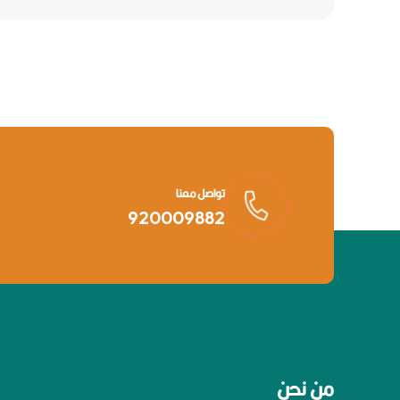
تواصل معنا
920009882
من نحن