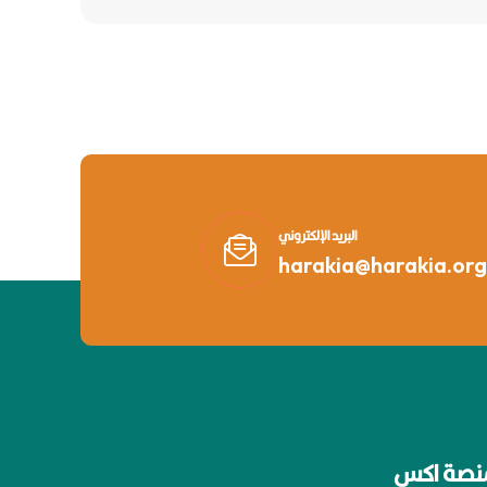
البريد الإلكتروني
harakia@harakia.org
نصة اكس