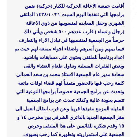
أقامت جمعية الاعاقة الحركية للكبار (حركية) ضمن
برامجها التي تنفذها اليوم السبت ١٤٣٨/١٠/٢١
الملتقى
الشهري وحفل المعايده لمنسوبيها من ذوي الاعاقة
(رجال و نساء ) قارب عددهم ٥٠٠ شخص
ويأتي ذلك
حرصاً من الجمعية لمنتسبيها في تبادل الاراء والتعارف
فيما بينهم وبين أسرهم واضفاء اجواء ممتعة لهم حيث تم
اعداد برنامجاً للملتقى يحتوي على مسابقات واناشيد
وبعض الفقرات المسلية وتناول طعام العشاء
والقى
سعادة مدير عام الجمعية الاستاذ محمد بن سعد الحمالي
كلمة رحب فيها بالحضور متمنياً لهم قضاء اوقات ماتعه
وتحدث عن برامج الجمعية
خصوصاً برامجها النوعية التي
تتسم بحودة عالية وكذلك تحدث عن برامج الجمعية
المقبله المزمع تتفيذها قريبا
وعن قرب انتقال العمل الى
مقر الجمعية الجديد بالدائري الشرقي بين مخرجي ١٤ و
١٥
وقدم شكره للقائمين على هذا الملتقى
وحرص
الجمعية على استمراريته وتطويره
كما رحب بضيوف