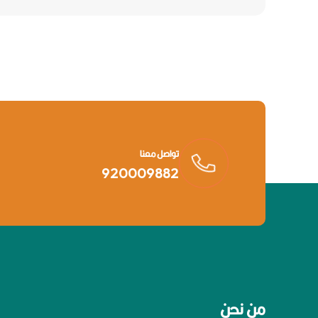
تواصل معنا
920009882
من نحن