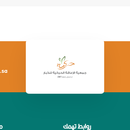
.sa
روابط تهمك
م