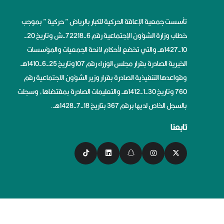
تأسست جمعية الإعاقة الحركية للكبار بالرياض ” حركية ” بموجب
خطاب وزارة الشؤون الإجتماعية رقم 6-72218-ش وتاريخ 20-
10-1427هــ والتي تخضع لأحكام لائحة الجمعيات والمؤسسات
الخيرية الصادرة بقرار مجلس الوزراء رقم 107وتاريخ 25-6-1410هــ
وقواعدها التنفيذية الصادرة بقرار وزير الشؤون الاجتماعية رقم
760 وتاريخ 30-1-1412هــ والتعليمات الصادرة بمقتضاها، وسجلت
بالسجل الخاص لديها برقم 367 بتاريخ 18-7-1428هــ.
تابعنا