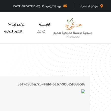
موقع الجمعية
بريد إلكتروني : harakia@harakia.org.sa
الرئيسية
عن حركية
توافق
التقارير العامة
3e47d90f-a7c5-44dd-b1b7-9b6e5f060cd6