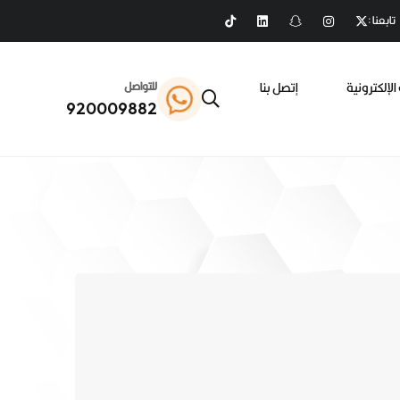
تابعنا :
الإلكترونية
إتصل بنا
للتواصل
920009882