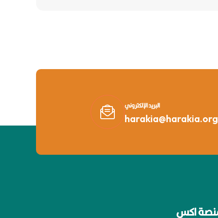
البريد الإلكتروني
harakia@harakia.org
نصة اكس