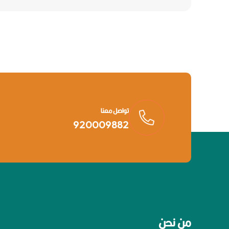
تواصل معنا
920009882
من نحن