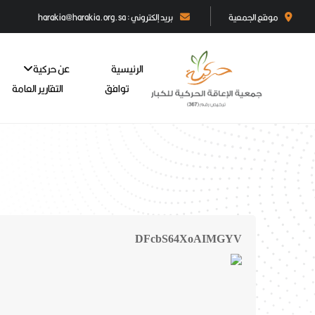
موقع الجمعية
بريد إلكتروني : harakia@harakia.org.sa
الرئيسية
عن حركية
توافق
التقارير العامة
DFcbS64XoAIMGYV