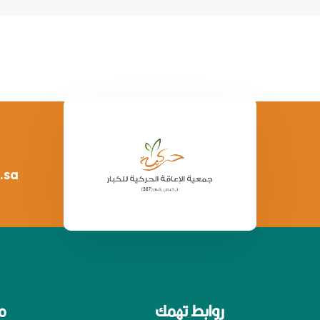
.sa
روابط تهمك
م