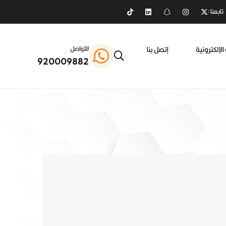
تابعنا :
الإلكترونية
إتصل بنا
للتواصل
920009882