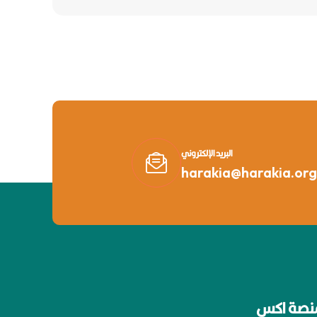
البريد الإلكتروني
harakia@harakia.org
نصة اكس