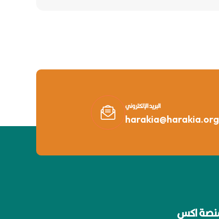
البريد الإلكتروني
harakia@harakia.org
نصة اكس