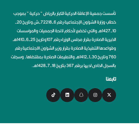
تأسست جمعية الإعاقة الحركية للكبار بالرياض ” حركية ” بموجب
خطاب وزارة الشؤون الإجتماعية رقم 6-72218-ش وتاريخ 20-
10-1427هــ والتي تخضع لأحكام لائحة الجمعيات والمؤسسات
الخيرية الصادرة بقرار مجلس الوزراء رقم 107وتاريخ 25-6-1410هــ
وقواعدها التنفيذية الصادرة بقرار وزير الشؤون الاجتماعية رقم
760 وتاريخ 30-1-1412هــ والتعليمات الصادرة بمقتضاها، وسجلت
بالسجل الخاص لديها برقم 367 بتاريخ 18-7-1428هــ.
تابعنا