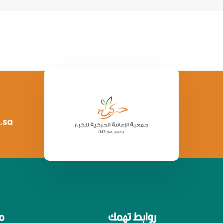
.sa
روابط تهمك
م