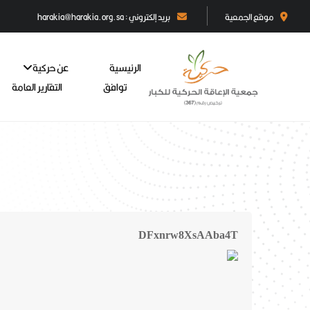
موقع الجمعية
بريد إلكتروني : harakia@harakia.org.sa
الرئيسية
عن حركية
توافق
التقارير العامة
DFxnrw8XsAAba4T