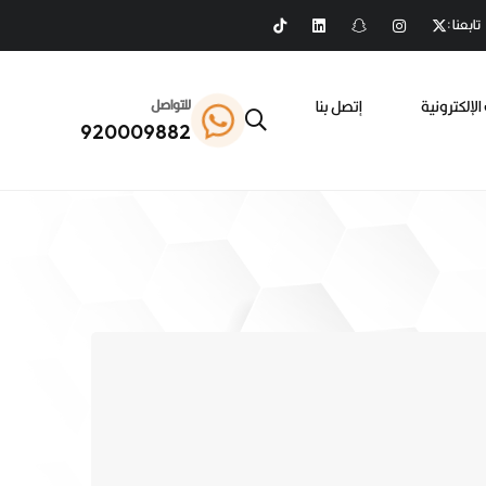
تابعنا :
الإلكترونية
إتصل بنا
للتواصل
920009882