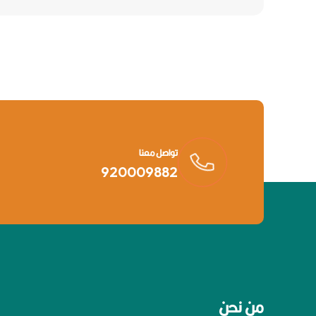
تواصل معنا
920009882
من نحن